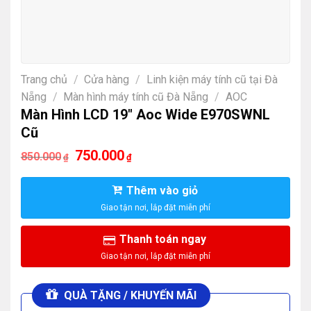
Trang chủ
/
Cửa hàng
/
Linh kiện máy tính cũ tại Đà
Nẵng
/
Màn hình máy tính cũ Đà Nẵng
/
AOC
Màn Hình LCD 19″ Aoc Wide E970SWNL
Cũ
Giá
Giá
750.000
850.000
₫
₫
gốc
hiện
là:
tại
850.000₫.
là:
Thêm vào giỏ
750.000₫.
Thanh toán ngay
QUÀ TẶNG / KHUYẾN MÃI