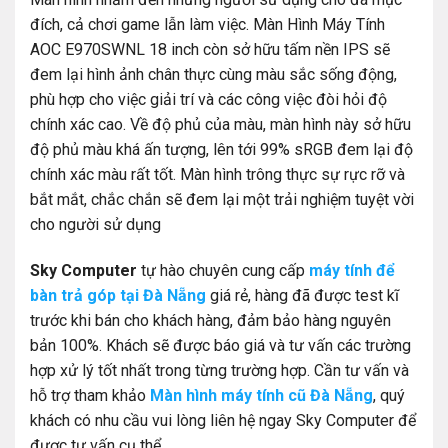
đích, cả chơi game lẫn làm việc. Màn Hình Máy Tính
AOC E970SWNL 18 inch còn sở hữu tấm nền IPS sẽ
đem lại hình ảnh chân thực cùng màu sắc sống động,
phù hợp cho việc giải trí và các công việc đòi hỏi độ
chính xác cao. Về độ phủ của màu, màn hình này sở hữu
độ phủ màu khá ấn tượng, lên tới 99% sRGB đem lại độ
chính xác màu rất tốt. Màn hình trông thực sự rực rỡ và
bắt mắt, chắc chắn sẽ đem lại một trải nghiệm tuyệt vời
cho người sử dụng
Sky Computer
tự hào chuyên cung cấp
máy tính để
bàn trả góp tại Đà Nẵng
giá rẻ, hàng đã được test kĩ
trước khi bán cho khách hàng, đảm bảo hàng nguyên
bản 100%. Khách sẽ được báo giá và tư vấn các trường
hợp xử lý tốt nhất trong từng trường hợp. Cần tư vấn và
hỗ trợ tham khảo
Màn hình máy tính cũ Đà Nẵng
, quý
khách có nhu cầu vui lòng liên hệ ngay Sky Computer để
được tư vấn cụ thể.