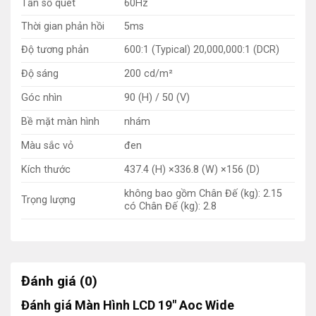
Tần số quét
60Hz
Thời gian phản hồi
5ms
Độ tương phản
600:1 (Typical) 20,000,000:1 (DCR)
Độ sáng
200 cd/m²
Góc nhìn
90 (H) / 50 (V)
Bề mặt màn hình
nhám
Màu sắc vỏ
đen
Kích thước
437.4 (H) ×336.8 (W) ×156 (D)
không bao gồm Chân Đế (kg): 2.15
Trọng lượng
có Chân Đế (kg): 2.8
Đánh giá (0)
Đánh giá Màn Hình LCD 19″ Aoc Wide