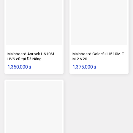
Mainboard Asrock H610M-
Mainboard Colorful H510M-T
HVS cũ tại Đà Nẵng
M.2 V20
1.350.000
1.375.000
₫
₫