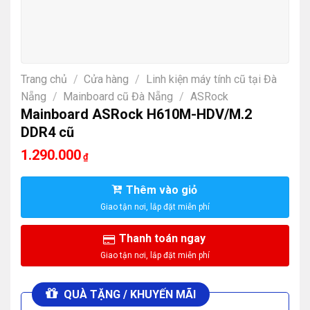
Trang chủ
/
Cửa hàng
/
Linh kiện máy tính cũ tại Đà
Nẵng
/
Mainboard cũ Đà Nẵng
/
ASRock
Mainboard ASRock H610M-HDV/M.2
DDR4 cũ
1.290.000
₫
Thêm vào giỏ
Thanh toán ngay
QUÀ TẶNG / KHUYẾN MÃI