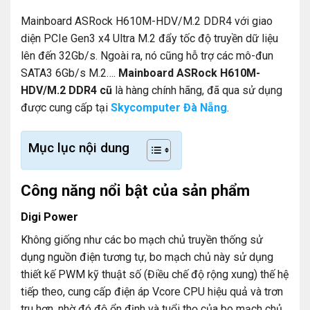
Mainboard ASRock H610M-HDV/M.2 DDR4 với giao
diện PCIe Gen3 x4 Ultra M.2 đẩy tốc độ truyền dữ liệu
lên đến 32Gb/s. Ngoài ra, nó cũng hỗ trợ các mô-đun
SATA3 6Gb/s M.2….
Mainboard ASRock H610M-
HDV/M.2 DDR4 cũ
là hàng chính hãng, đã qua sử dụng
được cung cấp tại
Skycomputer Đà Nẵng
.
Mục lục nội dung
Công năng nổi bật của sản phẩm
Digi Power
Không giống như các bo mạch chủ truyền thống sử
dụng nguồn điện tương tự, bo mạch chủ này sử dụng
thiết kế PWM kỹ thuật số (Điều chế độ rộng xung) thế hệ
tiếp theo, cung cấp điện áp Vcore CPU hiệu quả và trơn
tru hơn, nhờ đó độ ổn định và tuổi thọ của bo mạch chủ