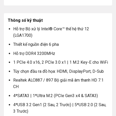
Thông số kỹ thuật
Hỗ trợ Bộ xử lý Intel® Core™ thế hệ thứ 12
(LGA1700)
Thiết kế nguồn điện 6 pha
Hỗ trợ DDR4 3200MHz
1 PCIe 4.0 x16, 2 PCIe 3.0 x1 | 1 M.2 Key-E cho WiFi
Tùy chọn đầu ra đồ họa: HDMI, DisplayPort, D-Sub
Realtek ALC887 / 897 Bộ giải mã âm thanh HD 7.1
CH
4*SATA3 | 1*Ultra M.2 (PCIe Gen3 x4 & SATA3)
4*USB 3.2 Gen1 (2 Sau, 2 Trước) | 5*USB 2.0 (2 Sau,
3 Trước)