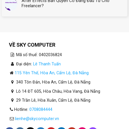
After Effects Bản Quyền Có Đáng Đầu Tư Cho
Cho
Freelancer?
Công
Ty
Mới
Thành
Lập
Tại
Đà
Nẵng
VỀ SKY COMPUTER
Mã số thuế: 0402036824
Đại diện:
Lê Thanh Tuấn
115 Yên Thế, Hòa An, Cẩm Lệ, Đà Nẵng
340 Tôn Đản, Hòa An, Cẩm Lệ, Đà Nẵng
Lô 14 ĐT 605, Hòa Châu, Hòa Vang, Đà Nẵng
29 Trần Lê, Hòa Xuân, Cẩm Lệ, Đà Nẵng
Hotline:
0708084444
lienhe@skycomputer.vn