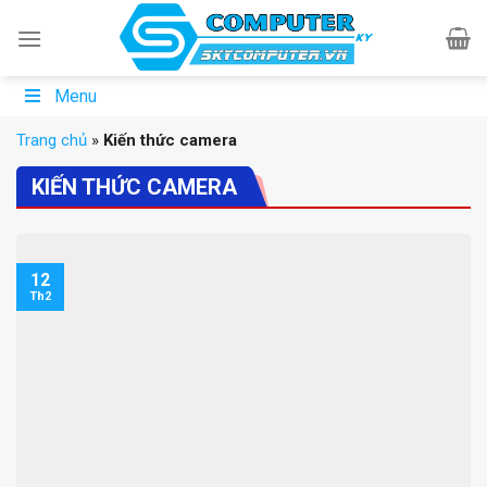
Skip
to
content
Menu
Trang chủ
»
Kiến thức camera
KIẾN THỨC CAMERA
12
Th2