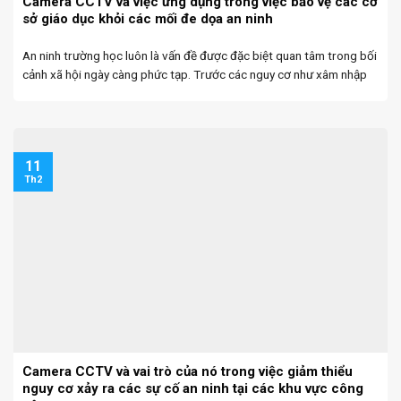
Camera CCTV và việc ứng dụng trong việc bảo vệ các cơ
sở giáo dục khỏi các mối đe dọa an ninh
An ninh trường học luôn là vấn đề được đặc biệt quan tâm trong bối
cảnh xã hội ngày càng phức tạp. Trước các nguy cơ như xâm nhập
trái phép, bạo lực học đường hay mất cắp tài sản, ...
11
Th2
Camera CCTV và vai trò của nó trong việc giảm thiểu
nguy cơ xảy ra các sự cố an ninh tại các khu vực công