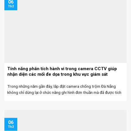
06
Th2
Tính năng phân tích hành vi trong camera CCTV giúp
nhận diện các mối đe dọa trong khu vực giám sát
Trong những năm gần đây, lắp đặt camera chống trộm Đà Nẵng
không chỉ dừng lại ở chức năng ghi hình đơn thuần mà đã được tích
hợp nhiều công nghệ thông minh. Nổi bật trong số đó là tính ...
06
Th2