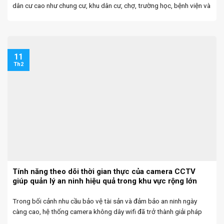
dân cư cao như chung cư, khu dân cư, chợ, trường học, bệnh viện và
trung tâm thương mại luôn tiềm ẩn nhiều nguy cơ ...
11
Th2
Tính năng theo dõi thời gian thực của camera CCTV
giúp quản lý an ninh hiệu quả trong khu vực rộng lớn
Trong bối cảnh nhu cầu bảo vệ tài sản và đảm bảo an ninh ngày
càng cao, hệ thống camera không dây wifi đã trở thành giải pháp
không thể thiếu tại nhà xưởng, trung tâm thương mại, trường học, ...