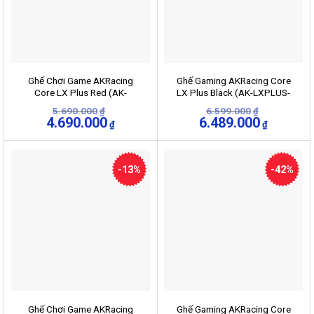
Ghế Chơi Game AKRacing
Ghế Gaming AKRacing Core
Core LX Plus Red (AK-
LX Plus Black (AK-LXPLUS-
LXPLUS-RD)
BK)
5.690.000
6.599.000
₫
₫
Giá
4.690.000
Giá
Giá
6.489.000
Giá
₫
₫
gốc
hiện
gốc
hiện
là:
tại
là:
tại
5.690.000₫.
là:
6.599.000₫.
là:
4.690.000₫.
6.489.000
-13%
-42%
Ghế Chơi Game AKRacing
Ghế Gaming AKRacing Core