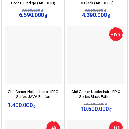
Core LX Indigo (AK-LX-IN)
LX Black (AK-LX-BK)
7.590.000
7.590.000
₫
₫
Giá
6.590.000
Giá
Giá
4.390.000
Giá
₫
₫
gốc
hiện
gốc
hiện
là:
tại
là:
tại
7.590.000₫.
là:
7.590.000₫.
là:
6.590.000₫.
4.390.000
-19%
Ghế Gamer Noblechairs HERO
Ghế Gamer Noblechairs EPIC
Series JAVA Edition
Series Black Edition
1.400.000
13.000.000
₫
₫
Giá
10.500.000
Giá
₫
gốc
hiện
là:
tại
13.000.000₫.
là:
10.500.0
-4%
-11%