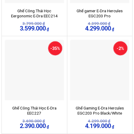
Ghế Công Thái Học
Ghế gamer E-Dra Hercules
Eergonomic E-Dra EEC214
EGC203 Pro
Black
3.799.000
4.399.000
₫
₫
Giá
3.599.000
Giá
Giá
4.299.000
Giá
₫
₫
gốc
hiện
gốc
hiện
là:
tại
là:
tại
3.799.000₫.
là:
4.399.000₫.
là:
3.599.000₫.
4.299.000
-35%
-2%
Ghế Công Thái Học E-Dra
Ghế Gaming E-Dra Hercules
EEC227
EGC203 Pro Black/White
3.690.000
4.299.000
₫
₫
Giá
2.390.000
Giá
Giá
4.199.000
Giá
₫
₫
gốc
hiện
gốc
hiện
là:
tại
là:
tại