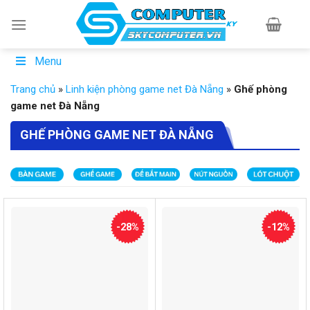
Skip
to
content
Menu
Trang chủ
»
Linh kiện phòng game net Đà Nẵng
»
Ghế phòng
game net Đà Nẵng
GHẾ PHÒNG GAME NET ĐÀ NẴNG
-28%
-12%