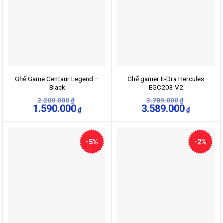
Ghế Game Centaur Legend –
Ghế gamer E-Dra Hercules
Black
EGC203 V2
2.200.000
3.789.000
₫
₫
Giá
1.590.000
Giá
Giá
3.589.000
Giá
₫
₫
gốc
hiện
gốc
hiện
là:
tại
là:
tại
2.200.000₫.
là:
3.789.000₫.
là:
1.590.000₫.
3.589.000
-5%
-2%