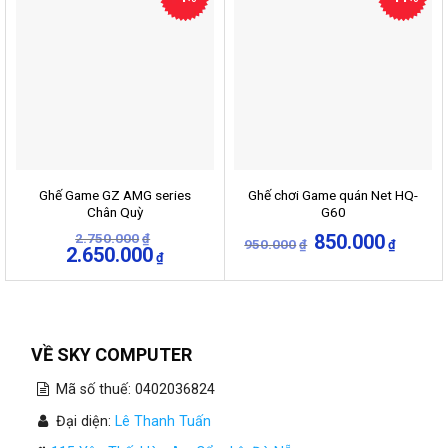
Ghế Game GZ AMG series
Ghế chơi Game quán Net HQ-
Chân Quỳ
G60
2.750.000
Giá
850.000
Giá
₫
950.000
₫
₫
Giá
2.650.000
Giá
gốc
hiện
₫
gốc
hiện
là:
tại
là:
tại
950.000₫.
là:
2.750.000₫.
là:
850.000
2.650.000₫.
VỀ SKY COMPUTER
Mã số thuế: 0402036824
Đại diện:
Lê Thanh Tuấn