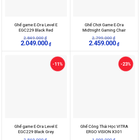
Ghế game E-Dra Level E
Ghế Chơi Game E-Dra
EGC229 Black Red
Midtnight Gaming Chair
Black/Gray (EGC205)
2.849.000
2.799.000
₫
₫
Giá
2.049.000
Giá
Giá
2.459.000
Giá
₫
₫
gốc
hiện
gốc
hiện
là:
tại
là:
tại
2.849.000₫.
là:
2.799.000₫.
là:
2.049.000₫.
2.459.000
-11%
-23%
Ghế game E-Dra Level E
Ghế Công Thái Học VITRA
EGC229 Black Grey
ERGO VISION X301
2.849.000
1.999.000
₫
₫