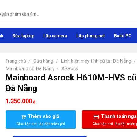
nh
Sửa laptop
Lắp camera
Lắp phòng net
Build PC
Trang chủ
/
Cửa hàng
/
Linh kiện máy tính cũ tại Đà Nẵng
/
Mainboard cũ Đà Nẵng
/
ASRock
Mainboard Asrock H610M-HVS cũ 
Đà Nẵng
1.350.000
₫
Thêm vào giỏ
Thanh toán nga