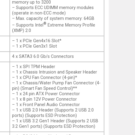
memory up to 3200
– Supports ECC UDIMM memory modules
(operate in non-ECC mode)
– Max. capacity of system memory: 64GB
®
– Supports Intel
Extreme Memory Profile
(XMP) 2.0
– 1 x PCIe Gen4x16 Slot*
– 1 x PCIe Gen3x1 Slot
4 x SATA3 6.0 Gb/s Connectors
– 1 x SPI TPM Header
– 1 x Chassis Intrusion and Speaker Header
– 1 x CPU Fan Connector (4-pin)*
– 1 x Chassis/Water Pump Fan Connector (4-
pin) (Smart Fan Speed Control)**
– 1 x 24 pin ATX Power Connector
– 1 x 8 pin 12V Power Connector
– 1 x Front Panel Audio Connector
– 1 x USB 2.0 Header (Supports 2 USB 2.0
ports) (Supports ESD Protection)
– 1 x USB 3.2 Gen1 Header (Supports 2 USB
3.2 Gen1 ports) (Supports ESD Protection)