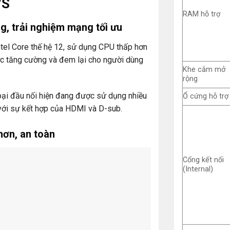
VS
RAM hỗ trợ
ng, trải nghiệm mạng tối ưu
el Core thế hệ 12, sử dụng CPU thấp hơn
ợc tăng cường và đem lại cho người dùng
Khe cắm mở
rộng
oại đầu nối hiện đang được sử dụng nhiều
Ổ cứng hỗ trợ
 với sự kết hợp của HDMI và D-sub.
ơn, an toàn
Cổng kết nối
(Internal)