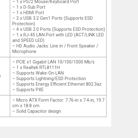
– 1 x PS/2 Mouse/Keyboard Port
– 1 x D-Sub Port
– 1 x HDMI Port
– 2 x USB 3.2 Gen1 Ports (Supports ESD
Protection)
– 4 x USB 2.0 Ports (Supports ESD Protection)
– 1 x RJ-45 LAN Port with LED (ACT/LINK LED
and SPEED LED)
– HD Audio Jacks: Line in / Front Speaker /
Microphone
– PCIE x1 Gigabit LAN 10/100/1000 Mb/s
– 1 x Realtek RTL8111H
– Supports Wake-On-LAN
s
– Supports Lightning/ESD Protection
– Supports Energy Efficient Ethernet 802.3az
– Supports PXE
– Micro ATX Form Factor: 7.76-in x 7.4-in, 19.7
cm x 18.8 cm
– Solid Capacitor design