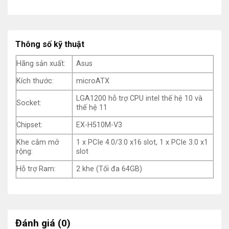
Thông số kỹ thuật
Hãng sản xuất:
Asus
Kích thước:
microATX
LGA1200 hỗ trợ CPU intel thế hệ 10 và
Socket:
thế hệ 11
Chipset:
EX-H510M-V3
Khe cắm mở
1 x PCIe 4.0/3.0 x16 slot, 1 x PCIe 3.0 x1
rộng:
slot
Hỗ trợ Ram:
2 khe (Tối đa 64GB)
Đánh giá (0)