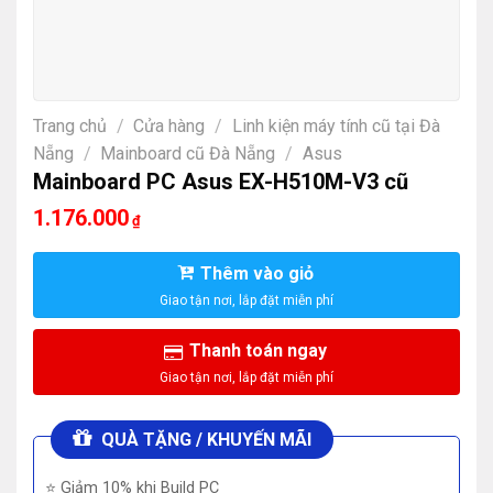
Trang chủ
/
Cửa hàng
/
Linh kiện máy tính cũ tại Đà
Nẵng
/
Mainboard cũ Đà Nẵng
/
Asus
Mainboard PC Asus EX-H510M-V3 cũ
1.176.000
₫
Thêm vào giỏ
Thanh toán ngay
QUÀ TẶNG / KHUYẾN MÃI
⭐ Giảm 10% khi Build PC