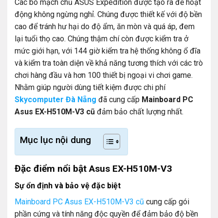
Các bo mạch chủ ASUS Expedition được tạo ra để hoạt
động không ngừng nghỉ. Chúng được thiết kế với độ bền
cao để tránh hư hại do độ ẩm, ăn mòn và quá áp, đem
lại tuổi thọ cao. Chúng thậm chí còn được kiểm tra ở
mức giới hạn, với 144 giờ kiểm tra hệ thống không ổ đĩa
và kiểm tra toàn diện về khả năng tương thích với các trò
chơi hàng đầu và hơn 100 thiết bị ngoại vi chơi game.
Nhằm giúp người dùng tiết kiệm được chi phí
Skycomputer Đà Nẵng
đã cung cấp
Mainboard PC
Asus EX-H510M-V3 cũ
đảm bảo chất lượng nhất.
Mục lục nội dung
Đặc điểm nổi bật Asus EX-H510M-V3
Sự ổn định và bảo vệ đặc biệt
Mainboard PC Asus EX-H510M-V3 cũ
cung cấp gói
phần cứng và tính năng độc quyền để đảm bảo độ bền