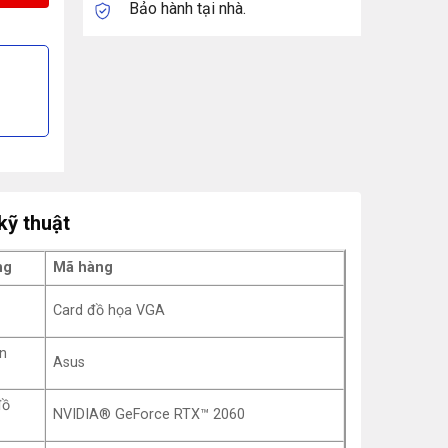
Bảo hành tại nhà.
kỹ thuật
ng
Mã hàng
Card đồ họa VGA
n
Asus
đồ
NVIDIA® GeForce RTX™ 2060