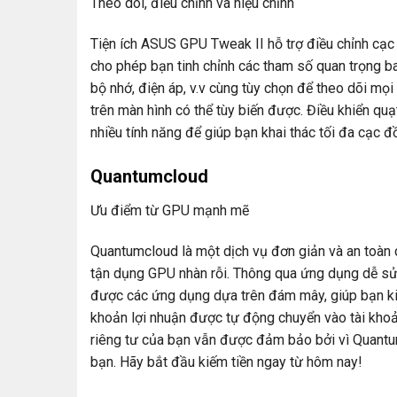
Theo dõi, điều chỉnh và hiệu chỉnh
Tiện ích ASUS GPU Tweak II hỗ trợ điều chỉnh cạc
cho phép bạn tinh chỉnh các tham số quan trọng ba
bộ nhớ, điện áp, v.v cùng tùy chọn để theo dõi mọi 
trên màn hình có thể tùy biến được. Điều khiển qu
nhiều tính năng để giúp bạn khai thác tối đa cạc đ
Quantumcloud
Ưu điểm từ GPU mạnh mẽ
Quantumcloud là một dịch vụ đơn giản và an toàn
tận dụng GPU nhàn rỗi. Thông qua ứng dụng dễ sử 
được các ứng dụng dựa trên đám mây, giúp bạn ki
khoản lợi nhuận được tự động chuyển vào tài kh
riêng tư của bạn vẫn được đảm bảo bởi vì Quantu
bạn. Hãy bắt đầu kiếm tiền ngay từ hôm nay!