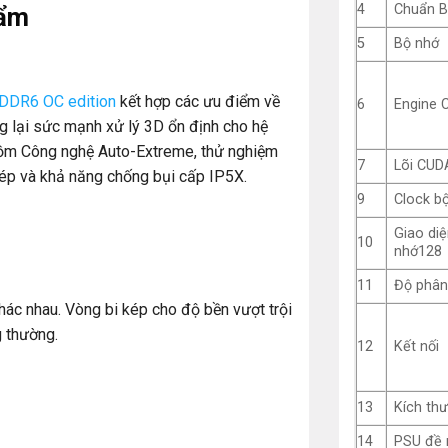
4
Chuẩn B
hẩm
5
Bộ nhớ
DDR6 OC edition
kết hợp các ưu điểm về
6
Engine 
g lại sức mạnh xử lý 3D ổn định cho hệ
 gồm Công nghệ Auto-Extreme, thử nghiệm
7
Lõi CUD
kép và khả năng chống bụi cấp IP5X.
9
Clock b
Giao di
10
nhớ128
11
Độ phân 
hác nhau. Vòng bi kép cho độ bền vượt trội
g thường.
12
Kết nối
13
Kích th
14
PSU đề 