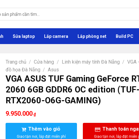
nh
Sửa laptop
Lắp camera
Lắp phòng net
Build PC
Trang chủ
/
Cửa hàng
/
Linh kiện máy tính Đà Nẵng
/
VGA 
đồ họa Đà Nẵng
/
Asus
VGA ASUS TUF Gaming GeForce R
2060 6GB GDDR6 OC edition (TUF
RTX2060-O6G-GAMING)
9.950.000
₫
Thêm vào giỏ
Thanh toán nga