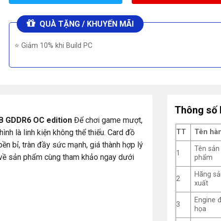
QUÀ TẶNG / KHUYẾN MÃI
⭐ Giảm 10% khi Build PC
Thông số 
 GDDR6 OC edition
Để chơi game mượt,
nh là linh kiện không thể thiếu. Card đồ
TT
Tên hà
n bỉ, tràn đầy sức mạnh, giá thành hợp lý
Tên sản
1
ết về sản phẩm cùng tham khảo ngay dưới
phẩm
Hãng sả
2
xuất
Engine 
3
họa