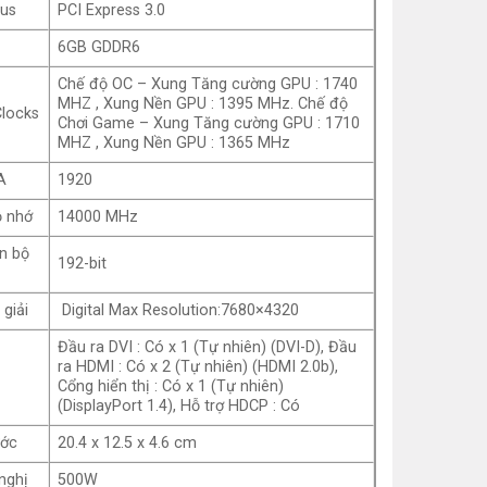
us
PCI Express 3.0
6GB GDDR6
Chế độ OC – Xung Tăng cường GPU : 1740
MHZ , Xung Nền GPU : 1395 MHz. Chế độ
Clocks
Chơi Game – Xung Tăng cường GPU : 1710
MHZ , Xung Nền GPU : 1365 MHz
A
1920
ộ nhớ
14000 MHz
ện bộ
192-bit
giải
Digital Max Resolution:7680×4320
Đầu ra DVI : Có x 1 (Tự nhiên) (DVI-D), Đầu
ra HDMI : Có x 2 (Tự nhiên) (HDMI 2.0b),
Cổng hiển thị : Có x 1 (Tự nhiên)
(DisplayPort 1.4), Hỗ trợ HDCP : Có
ước
20.4 x 12.5 x 4.6 cm
nghị
500W