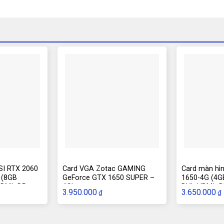
SI RTX 2060
Card VGA Zotac GAMING
Card màn hì
 (8GB
GeForce GTX 1650 SUPER –
1650-4G (4GB
HDMI+DP,
4Gb
DVI+HDMI+D
3.950.000
3.650.000
₫
₫