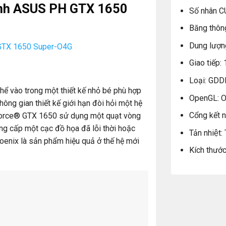
ình ASUS PH GTX 1650
Số nhân C
Băng thôn
Dung lượn
 GTX 1650 Super-O4G
Giao tiếp: 
Loại: GDD
ể vào trong một thiết kế nhỏ bé phù hợp
OpenGL: O
ông gian thiết kế giới hạn đòi hỏi một hệ
Cổng kết 
eForce® GTX 1650 sử dụng một quạt vòng
ng cấp một cạc đồ họa đã lỗi thời hoặc
Tản nhiệt
enix là sản phẩm hiệu quả ở thế hệ mới
Kích thướ