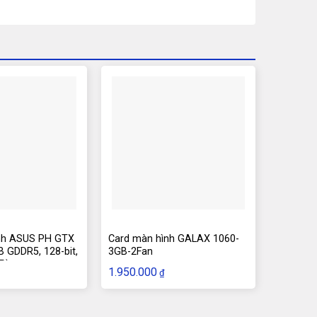
nh ASUS PH GTX
Card màn hình GALAX 1060-
 GDDR5, 128-bit,
3GB-2Fan
P)
1.950.000
₫