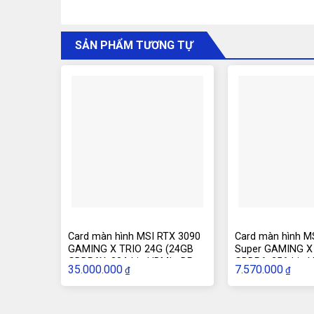
SẢN PHẨM TƯƠNG TỰ
Card màn hình MSI RTX 3090
Card màn hình M
GAMING X TRIO 24G (24GB
Super GAMING X
GDDR6X, 384-bit, HDMI +DP,
GDDR6, 256-bit, 
35.000.000
7.570.000
₫
₫
3×8-pin)
1×8-pin)