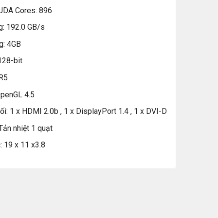
UDA Cores: 896
g: 192.0 GB/s
g: 4GB
128-bit
R5
penGL 4.5
nối: 1 x HDMI 2.0b , 1 x DisplayPort 1.4 , 1 x DVI-D
: Tản nhiệt 1 quạt
c: 19 x 11 x3.8