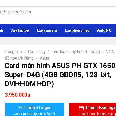
nh
Sửa laptop
Lắp camera
Lắp phòng net
Build PC
Trang chủ
/
Cửa hàng
/
Linh kiện máy tính Đà Nẵng
/
VGA 
đồ họa Đà Nẵng
/
Asus
Card màn hình ASUS PH GTX 1650
Super-O4G (4GB GDDR5, 128-bit,
DVI+HDMI+DP)
3.950.000
₫
Thêm vào giỏ
Thanh toán nga