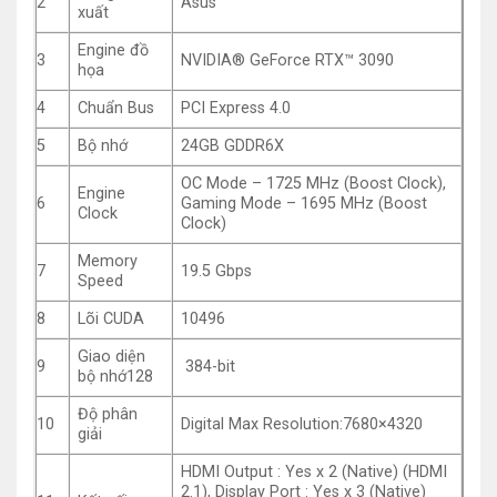
2
Asus
xuất
Engine đồ
3
NVIDIA® GeForce RTX™ 3090
họa
4
Chuẩn Bus
PCI Express 4.0
5
Bộ nhớ
24GB GDDR6X
OC Mode – 1725 MHz (Boost Clock),
Engine
6
Gaming Mode – 1695 MHz (Boost
Clock
Clock)
Memory
7
19.5 Gbps
Speed
8
Lõi CUDA
10496
Giao diện
9
384-bit
bộ nhớ128
Độ phân
10
Digital Max Resolution:7680×4320
giải
HDMI Output : Yes x 2 (Native) (HDMI
2.1), Display Port : Yes x 3 (Native)