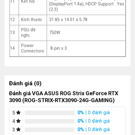
11
Kết nối
(DisplayPort 1.4a), HDCP Support : Yes
(2.3)
12
Kích thước
31.85 x 14.01 x 5.78
PSU đề
13
750W
nghị
Power
14
8-pin x 3
Connectors
Đánh giá (0)
Đánh giá VGA ASUS ROG Strix GeForce RTX
3090 (ROG-STRIX-RTX3090-24G-GAMING)
0%
| 0 đánh giá
5
0%
| 0 đánh giá
4
0%
| 0 đánh giá
3