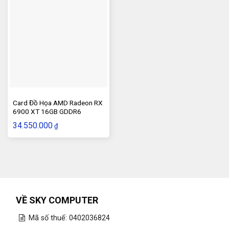
Card Đồ Họa AMD Radeon RX
6900 XT 16GB GDDR6
34.550.000
₫
VỀ SKY COMPUTER
Mã số thuế: 0402036824