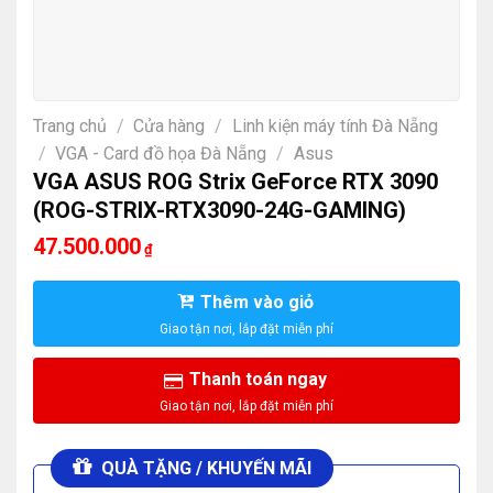
Trang chủ
/
Cửa hàng
/
Linh kiện máy tính Đà Nẵng
/
VGA - Card đồ họa Đà Nẵng
/
Asus
VGA ASUS ROG Strix GeForce RTX 3090
(ROG-STRIX-RTX3090-24G-GAMING)
47.500.000
₫
Thêm vào giỏ
Thanh toán ngay
QUÀ TẶNG / KHUYẾN MÃI