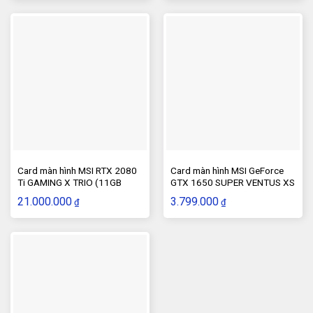
Card màn hình MSI RTX 2080
Card màn hình MSI GeForce
Ti GAMING X TRIO (11GB
GTX 1650 SUPER VENTUS XS
GDDR6, 352-bit,
OC 4GB GDDR6
21.000.000
3.799.000
₫
₫
HDMI+DP+Type-C, 1×8-pin+
1×6-pin)