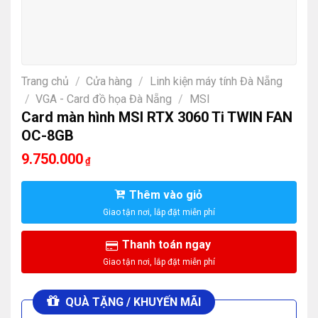
Trang chủ
/
Cửa hàng
/
Linh kiện máy tính Đà Nẵng
/
VGA - Card đồ họa Đà Nẵng
/
MSI
Card màn hình MSI RTX 3060 Ti TWIN FAN
OC-8GB
9.750.000
₫
Thêm vào giỏ
Thanh toán ngay
QUÀ TẶNG / KHUYẾN MÃI