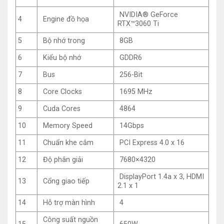
NVIDIA® GeForce
4
Engine đồ họa
RTX™3060 Ti
5
Bộ nhớ trong
8GB
6
Kiểu bộ nhớ
GDDR6
7
Bus
256-Bit
8
Core Clocks
1695 MHz
9
Cuda Cores
4864
10
Memory Speed
14Gbps
11
Chuẩn khe cắm
PCI Express 4.0 x 16
12
Độ phân giải
7680×4320
DisplayPort 1.4a x 3, HDMI
13
Cổng giao tiếp
2.1 x 1
14
Hỗ trợ màn hình
4
Công suất nguồn