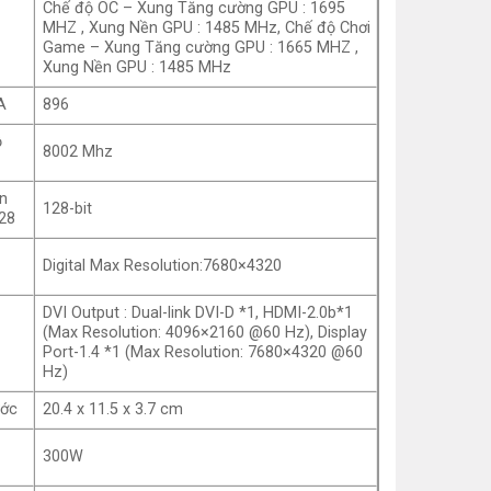
Chế độ OC – Xung Tăng cường GPU : 1695
MHZ , Xung Nền GPU : 1485 MHz, Chế độ Chơi
Game – Xung Tăng cường GPU : 1665 MHZ ,
Xung Nền GPU : 1485 MHz
A
896
ộ
8002 Mhz
ện
128-bit
28
n
Digital Max Resolution:7680×4320
DVI Output : Dual-link DVI-D *1, HDMI-2.0b*1
(Max Resolution: 4096×2160 @60 Hz), Display
Port-1.4 *1 (Max Resolution: 7680×4320 @60
Hz)
ước
20.4 x 11.5 x 3.7 cm
300W