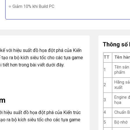
⭐ Giảm 10% khi Build PC
Thông số 
 với hiệu suất đồ họa đột phá của Kiến
 tạo ra bộ kích siêu tốc cho các tựa game
TT
Tên hà
i tiết hơn trong bài viết dưới đây.
Tên sản
1
phẩm
Hãng sả
2
xuất
Engine 
ẩm
3
họa
i hiệu suất đồ họa đột phá của Kiến trúc
4
Chuẩn B
ạo ra bộ kích siêu tốc cho các tựa game
5
Bộ nhớ