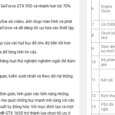
ần GeForce GTX 950 và nhanh hơn tới 70%
Engine
6
Clock
ia sẻ video, ảnh chụp màn hình và phát
7
Lõi CUD
GeForce và dễ dàng tối ưu hóa các thiết lập
Clock b
8
nhớ
 của các hạt bụi để cho độ bền tốt hơn.
Giao di
9
bộ nhớ1
ể tăng tính tin cậy.
Độ phâ
a hàng loạt thử nghiệm nghiêm ngặt để đảm
10
giải
uan, kiểm soát nhiệt và theo dõi hệ thống.
11
Kết nối
đơn giản; tinh giản các tính năng những
12
Kích th
ợp hai quạt chống bụi mạnh mẽ cùng với các
PSU đề
xuất tự động hóa. Với mục đích tạo ra một
13
nghị
GTX 1650 trở thành lựa chọn tối ưu ở