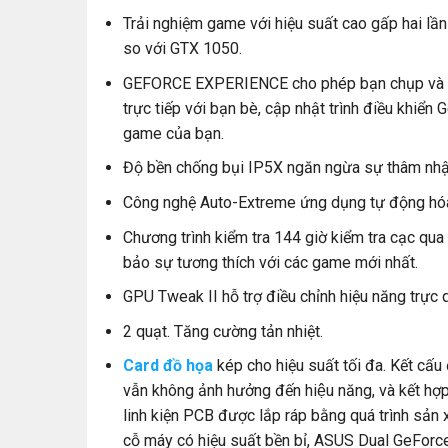
Trải nghiệm game với hiệu suất cao gấp hai l
so với GTX 1050.
GEFORCE EXPERIENCE cho phép bạn chụp và ch
trực tiếp với bạn bè, cập nhật trình điều khiển 
game của bạn.
Độ bền chống bụi IP5X ngăn ngừa sự thâm nhập
Công nghệ Auto-Extreme ứng dụng tự động hóa đ
Chương trình kiểm tra 144 giờ kiểm tra cạc qu
bảo sự tương thích với các game mới nhất.
GPU Tweak II hỗ trợ điều chỉnh hiệu năng trực q
2 quạt. Tăng cường tản nhiệt.
Card đồ họa
kép cho hiệu suất tối đa. Kết cấu 
vẫn không ảnh hưởng đến hiệu năng, và kết h
linh kiện PCB được lắp ráp bằng quá trình sản 
cỗ máy có hiệu suất bền bỉ, ASUS Dual GeForce® 