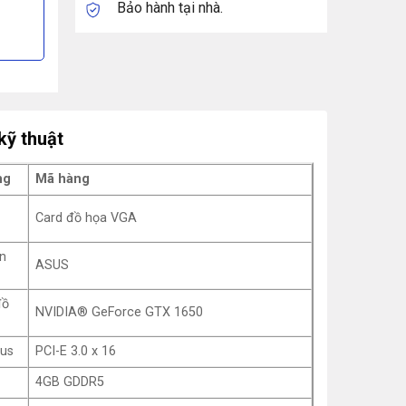
Bảo hành tại nhà.
kỹ thuật
ng
Mã hàng
Card đồ họa VGA
n
ASUS
đồ
NVIDIA® GeForce GTX 1650
us
PCI-E 3.0 x 16
4GB GDDR5