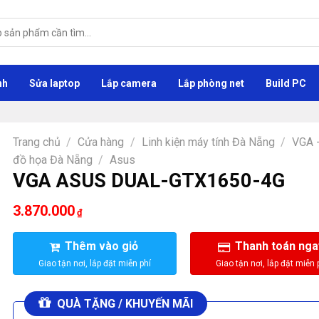
nh
Sửa laptop
Lắp camera
Lắp phòng net
Build PC
Trang chủ
/
Cửa hàng
/
Linh kiện máy tính Đà Nẵng
/
VGA 
đồ họa Đà Nẵng
/
Asus
VGA ASUS DUAL-GTX1650-4G
3.870.000
₫
Thêm vào giỏ
Thanh toán nga
QUÀ TẶNG / KHUYẾN MÃI