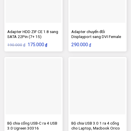
Adapter HDD ZIF CE 1.8 sang
Adapter chuyển đổi
SATA 22Pin (7+ 15)
Displayport sang DVI Female
thương hiệu DELL
Giá
Giá
175.000
290.000
190.000
₫
₫
₫
gốc
hiện
là:
tại
190.000₫.
là:
175.000₫.
Bộ chia cổng USB-C ra 4 USB
Bộ chia USB 3.0 1 ra 4 cổng
3.0 Ugreen 30316
cho Laptop, Macbook Orico