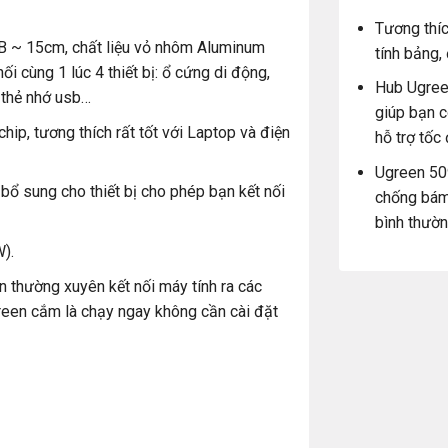
Tương thíc
SB ~ 15cm, chất liệu vỏ nhôm Aluminum
tính bảng,
 cùng 1 lúc 4 thiết bị: ổ cứng di động,
Hub Ugree
 thẻ nhớ usb…
giúp bạn c
p, tương thích rất tốt với Laptop và điện
hỗ trợ tốc
Ugreen 509
ổ sung cho thiết bị cho phép bạn kết nối
chống bám 
bình thườn
).
n thường xuyên kết nối máy tính ra các
reen cắm là chạy ngay không cần cài đặt