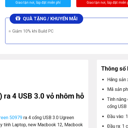
QUÀ TẶNG / KHUYẾN MÃI
⭐ Giảm 10% khi Build PC
Thông số 
Hãng sản 
Mã sản p
) ra 4 USB 3.0 vỏ nhôm hỗ
Tính năng 
cổng USB 
Đầu vào: 
green 50979
ra 4 cổng USB 3.0 Ugreen
áy tính Laptop, new Macbook 12, Macbook
Đầu ra: 1 