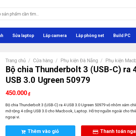
nh
Sửa laptop
Lắp camera
Lắp phòng net
Build PC
Trang chủ
/
Cửa hàng
/
Phụ kiện Đà Nẵng
/
Phụ kiện Mac
Bộ chia Thunderbolt 3 (USB-C) ra 
USB 3.0 Ugreen 50979
450.000
₫
Bộ chia Thunderbolt 3 (USB-C) ra 4 USB 3.0 Ugreen 50979 vỏ nhôm xám chí
mở rộng 4 cổng USB 3.0 cho Macbook, Laptop. Hỗ trợ nguồn ngoài cho thiế
ngoại vi.
Thêm vào giỏ
Thanh toán nga