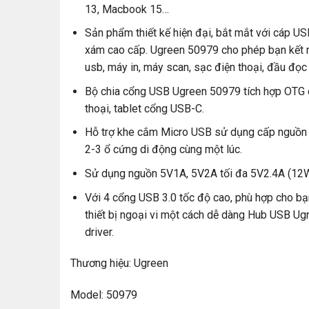
13, Macbook 15…
Sản phẩm thiết kế hiện đại, bắt mắt với cáp U
xám cao cấp. Ugreen 50979 cho phép bạn kết nối
usb, máy in, máy scan, sạc điện thoại, đầu đọc
Bộ chia cổng USB Ugreen 50979 tích hợp OTG chi
thoại, tablet cổng USB-C.
Hỗ trợ khe cắm Micro USB sử dụng cấp nguồn b
2-3 ổ cứng di động cùng một lúc.
Sử dụng nguồn 5V1A, 5V2A tối đa 5V2.4A (12W
Với 4 cổng USB 3.0 tốc độ cao, phù hợp cho bạ
thiết bị ngoại vi một cách dễ dàng Hub USB Ug
driver.
Thương hiệu: Ugreen
Model: 50979