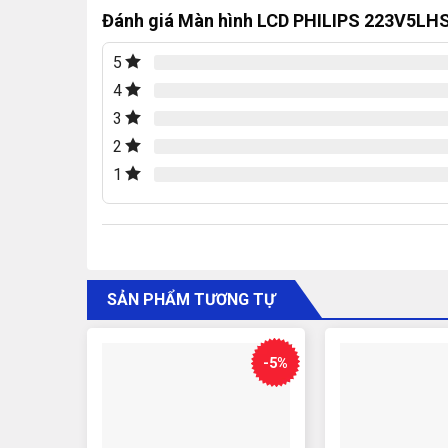
Đánh giá Màn hình LCD PHILIPS 223V5LH
5
4
3
2
1
SẢN PHẨM TƯƠNG TỰ
-5%