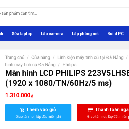
nh
Sửa laptop
Lắp camera
Lắp phòng net
Build PC
Trang chủ
/
Cửa hàng
/
Linh kiện máy tính cũ tại Đà Nẵng
/
hình máy tính cũ Đà Nẵng
/
Philips
Màn hình LCD PHILIPS 223V5LHS
(1920 x 1080/TN/60Hz/5 ms)
1.310.000
₫
Thêm vào giỏ
Thanh toán nga