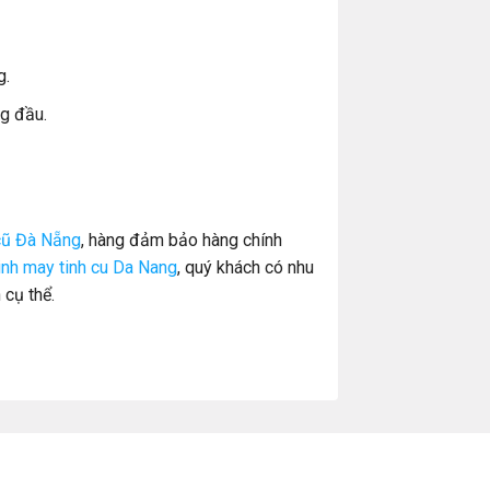
g.
g đầu.
cũ Đà Nẵng
, hàng đảm bảo hàng chính
inh may tinh cu Da Nang
, quý khách có nhu
 cụ thể.