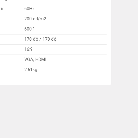
ơi
60Hz
200 cd/m2
n
600:1
178 độ / 178 độ
16:9
VGA, HDMI
2.61kg