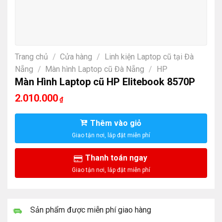
Trang chủ
/
Cửa hàng
/
Linh kiện Laptop cũ tại Đà
Nẵng
/
Màn hình Laptop cũ Đà Nẵng
/
HP
Màn Hình Laptop cũ HP Elitebook 8570P
2.010.000
₫
Thêm vào giỏ
Thanh toán ngay
Sản phẩm được miễn phí giao hàng