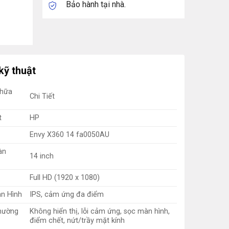
Bảo hành tại nhà.
kỹ thuật
Chữa
Chi Tiết
t
HP
Envy X360 14 fa0050AU
àn
14 inch
Full HD (1920 x 1080)
n Hình
IPS, cảm ứng đa điểm
hường
Không hiển thị, lỗi cảm ứng, sọc màn hình,
điểm chết, nứt/trầy mặt kính