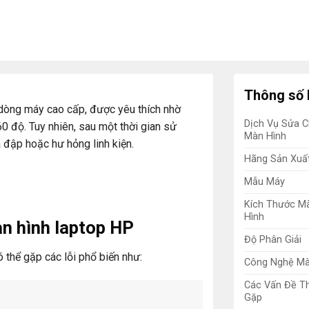
Thông số 
òng máy cao cấp, được yêu thích nhờ
Dịch Vụ Sửa 
60 độ. Tuy nhiên, sau một thời gian sử
Màn Hình
 đập hoặc hư hỏng linh kiện.
Hãng Sản Xuấ
Mẫu Máy
Kích Thước M
Hình
àn hình laptop HP
Độ Phân Giải
thể gặp các lỗi phổ biến như:
Công Nghệ Mà
Các Vấn Đề T
Gặp