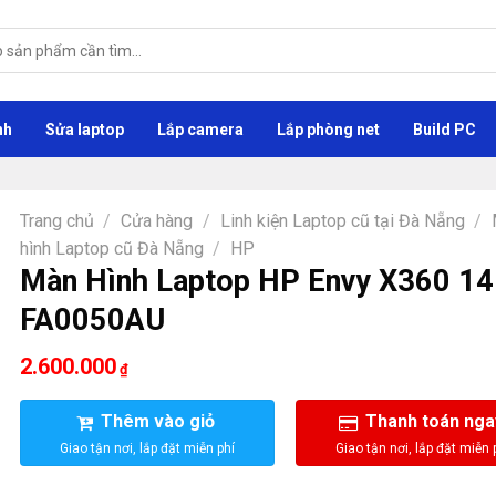
nh
Sửa laptop
Lắp camera
Lắp phòng net
Build PC
Trang chủ
/
Cửa hàng
/
Linh kiện Laptop cũ tại Đà Nẵng
/
hình Laptop cũ Đà Nẵng
/
HP
Màn Hình Laptop HP Envy X360 14
FA0050AU
2.600.000
₫
Thêm vào giỏ
Thanh toán nga