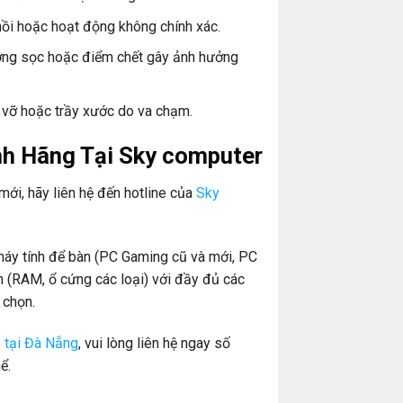
i hoặc hoạt động không chính xác.
ờng sọc hoặc điểm chết gây ảnh hưởng
 vỡ hoặc trầy xước do va chạm.
h Hãng Tại Sky computer
ới, hãy liên hệ đến hotline của
Sky
áy tính để bàn (PC Gaming cũ và mới, PC
nh (RAM, ổ cứng các loại) với đầy đủ các
 chọn.
ũ tại Đà Nẵng
, vui lòng liên hệ ngay số
ể.