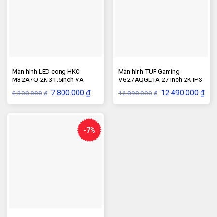
Màn hình LED cong HKC
Màn hình TUF Gaming
M32A7Q 2K 31.5Inch VA
VG27AQGL1A 27 inch 2K IPS
Panel 144HZ
170Hz
Giá
Giá
Giá
Giá
7.800.000
₫
12.490.000
₫
8.300.000
12.890.000
₫
₫
gốc
hiện
gốc
hiện
là:
tại
là:
tại
8.300.000₫.
là:
12.890.000₫.
là:
7.800.000₫.
12.4
-7%