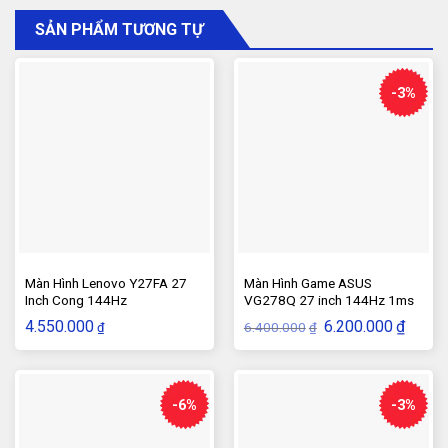
SẢN PHẨM TƯƠNG TỰ
-3%
Màn Hình Lenovo Y27FA 27
Màn Hình Game ASUS
Inch Cong 144Hz
VG278Q 27 inch 144Hz 1ms
G-SYNC
Giá
Giá
4.550.000
6.200.000
₫
6.400.000
₫
₫
gốc
hiện
là:
tại
6.400.000₫.
là:
6.200.
-6%
-3%