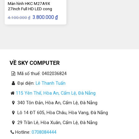
Màn hình HKC M27A9X
27Inch Full HD LED cong
Giá
Giá
3.800.000
₫
4.100.000
₫
gốc
hiện
là:
tại
4.100.000₫.
là:
3.800.000₫.
VỀ SKY COMPUTER
Mã số thuế: 0402036824
Đại diện:
Lê Thanh Tuấn
115 Yên Thế, Hòa An, Cẩm Lệ, Đà Nẵng
340 Tôn Đản, Hòa An, Cẩm Lệ, Đà Nẵng
Lô 14 ĐT 605, Hòa Châu, Hòa Vang, Đà Nẵng
29 Trần Lê, Hòa Xuân, Cẩm Lệ, Đà Nẵng
Hotline:
0708084444