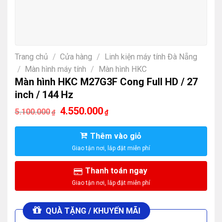
Trang chủ
/
Cửa hàng
/
Linh kiện máy tính Đà Nẵng
/
Màn hình máy tính
/
Màn hình HKC
Màn hình HKC M27G3F Cong Full HD / 27
inch / 144 Hz
Giá
Giá
4.550.000
5.100.000
₫
₫
gốc
hiện
là:
tại
5.100.000₫.
là:
Thêm vào giỏ
4.550.000₫.
Thanh toán ngay
QUÀ TẶNG / KHUYẾN MÃI