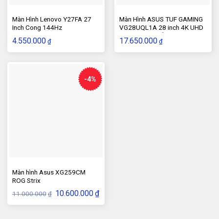
Màn Hình Lenovo Y27FA 27
Màn Hình ASUS TUF GAMING
Inch Cong 144Hz
VG28UQL1A 28 inch 4K UHD
144 Hz IPS Phẳng
4.550.000
17.650.000
₫
₫
-4%
Màn hình Asus XG259CM
ROG Strix
Giá
Giá
10.600.000
₫
11.000.000
₫
gốc
hiện
là:
tại
11.000.000₫.
là:
10.600.000₫.