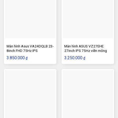
Màn hình Asus VA24DQLB 23-
Màn hình ASUS VZ27EHE
8inch FHD 75Hz IPS
27inch IPS 75Hz viền mỏng
3.850.000
3.250.000
₫
₫