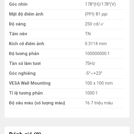
Góc nhìn
178°(H)/178°(V)
Mật độ điểm ảnh
(PPI) 81 ppi
Độ sáng
250 cd/㎡
Tấm nền
TN
Kích cỡ điểm ảnh
0.3114 mm
Độ tương phản
100000000:1
Tần số làm tươi
75Hz
Góc nghiêng
-5°~+23°
VESA Wall Mounting
100 x 100 mm
Tỉ lệ tương phản
1000:1
Độ sâu màu (số lượng màu)
16.7 triệu màu