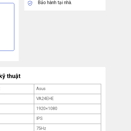
Bảo hành tại nhà.
kỹ thuật
t
Asus
VA24EHE
1920×1080
IPS
75Hz