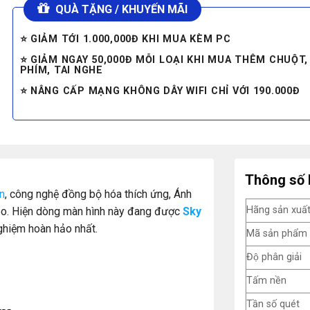
QUÀ TẶNG / KHUYẾN MÃI
⭐ GIẢM TỚI 1.000,000Đ KHI MUA KÈM PC
⭐ GIẢM NGAY 50,000Đ MỖI LOẠI KHI MUA THÊM CHUỘT,
PHÍM, TAI NGHE
⭐ NÂNG CẤP MẠNG KHÔNG DÂY WIFI CHỈ VỚI 190.000Đ
Thông số 
n
, công nghệ đồng bộ hóa thích ứng, Ánh
Hãng sản xuấ
eo. Hiện dòng màn hình này đang được
Sky
ghiệm hoàn hảo nhất.
Mã sản phẩm
Độ phân giải
Tấm nền
Tần số quét