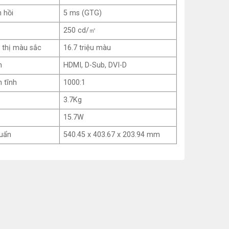
 hồi
5 ms (GTG)
250 cd/㎡
 thị màu sắc
16.7 triệu màu
h
HDMI, D-Sub, DVI-D
 tĩnh
1000:1
3.7Kg
15.7W
huẩn
540.45 x 403.67 x 203.94 mm