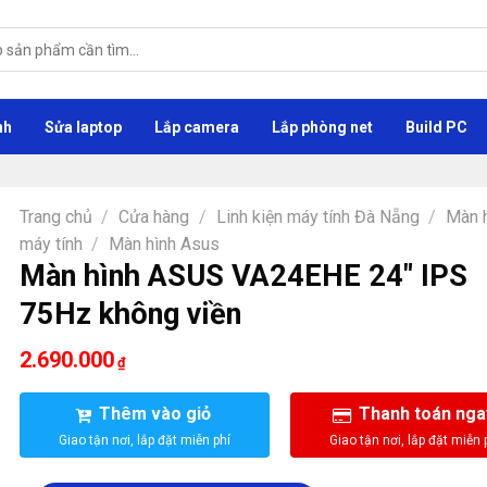
nh
Sửa laptop
Lắp camera
Lắp phòng net
Build PC
Trang chủ
/
Cửa hàng
/
Linh kiện máy tính Đà Nẵng
/
Màn 
máy tính
/
Màn hình Asus
Màn hình ASUS VA24EHE 24″ IPS
75Hz không viền
2.690.000
₫
Thêm vào giỏ
Thanh toán nga