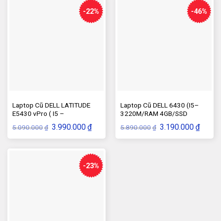
-22%
-46%
Laptop Cũ DELL LATITUDE
Laptop Cũ DELL 6430 (I5–
E5430 vPro ( I5 –
3220M/RAM 4GB/SSD
3320M/RAM 4G/SSD
120GB/VGA-HD)
Giá
Giá
Giá
Giá
3.990.000
₫
3.190.000
₫
5.090.000
5.890.000
₫
₫
120G/VGA HD )
gốc
hiện
gốc
hiện
là:
tại
là:
tại
5.090.000₫.
là:
5.890.000₫.
là:
3.990.000₫.
3.190.
-23%