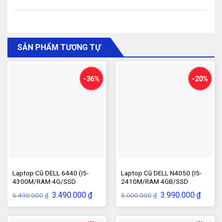
SẢN PHẨM TƯƠNG TỰ
-36%
-20%
Laptop Cũ DELL 6440 (I5-
Laptop Cũ DELL N4050 (I5-
4300M/RAM 4G/SSD
2410M/RAM 4GB/SSD
120G/VGA-HD)
120GB/VGA–HD)
Giá
Giá
Giá
Giá
3.490.000
₫
3.990.000
₫
5.490.000
5.000.000
₫
₫
gốc
hiện
gốc
hiện
là:
tại
là:
tại
5.490.000₫.
là:
5.000.000₫.
là:
3.490.000₫.
3.990.