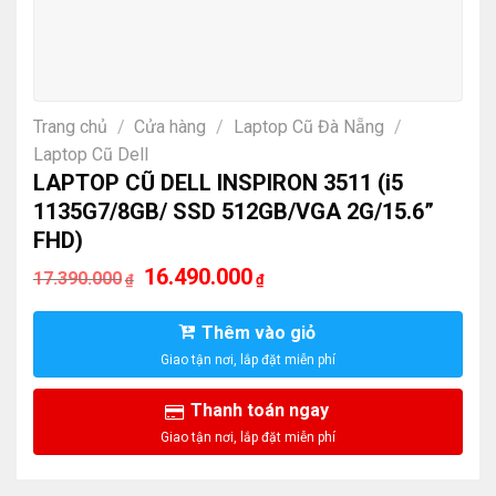
Trang chủ
/
Cửa hàng
/
Laptop Cũ Đà Nẵng
/
Laptop Cũ Dell
LAPTOP CŨ DELL INSPIRON 3511 (i5
1135G7/8GB/ SSD 512GB/VGA 2G/15.6”
FHD)
Giá
Giá
16.490.000
17.390.000
₫
₫
gốc
hiện
là:
tại
17.390.000₫.
là:
Thêm vào giỏ
16.490.000₫.
Thanh toán ngay