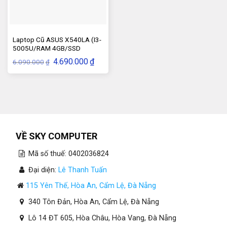
Laptop Cũ ASUS X540LA (I3-
5005U/RAM 4GB/SSD
120GB/VGA–HD)
Giá
Giá
4.690.000
₫
6.090.000
₫
gốc
hiện
là:
tại
6.090.000₫.
là:
4.690.000₫.
VỀ SKY COMPUTER
Mã số thuế: 0402036824
Đại diện:
Lê Thanh Tuấn
115 Yên Thế, Hòa An, Cẩm Lệ, Đà Nẵng
340 Tôn Đản, Hòa An, Cẩm Lệ, Đà Nẵng
Lô 14 ĐT 605, Hòa Châu, Hòa Vang, Đà Nẵng