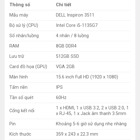
Thông số
Chi tiết
Mẫu máy
DELL Inspiron 3511
Bộ xử lý (CPU)
Intel Core i5-1135G7
Số nhân/luồng
4 nhân / 8 luồng
RAM
8GB DDR4
Lưu trữ
512GB SSD
Card đồ họa (GPU)
VGA 2GB
Màn hình
15.6 inch Full HD (1920 x 1080)
Tấm nền
IPS
Tần số quét
60Hz
1 x HDMI, 1 x USB 3.2, 2 x USB 2.0, 1
Cổng kết nối
x RJ-45, 1 x Jack âm thanh 3.5mm
Pin
Khoảng 5-6 giờ sử dụng nhẹ nhàng
Kích thước
359 x 243 x 22.3 mm