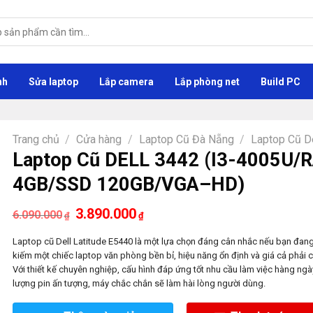
nh
Sửa laptop
Lắp camera
Lắp phòng net
Build PC
Trang chủ
/
Cửa hàng
/
Laptop Cũ Đà Nẵng
/
Laptop Cũ D
Laptop Cũ DELL 3442 (I3-4005U/
4GB/SSD 120GB/VGA–HD)
Giá
Giá
3.890.000
6.090.000
₫
₫
gốc
hiện
là:
tại
Laptop cũ Dell Latitude E5440 là một lựa chọn đáng cân nhắc nếu bạn đang
6.090.000₫.
là:
3.890.000₫.
kiếm một chiếc laptop văn phòng bền bỉ, hiệu năng ổn định và giá cả phải 
Với thiết kế chuyên nghiệp, cấu hình đáp ứng tốt nhu cầu làm việc hàng ngày
lượng pin ấn tượng, máy chắc chắn sẽ làm hài lòng người dùng.