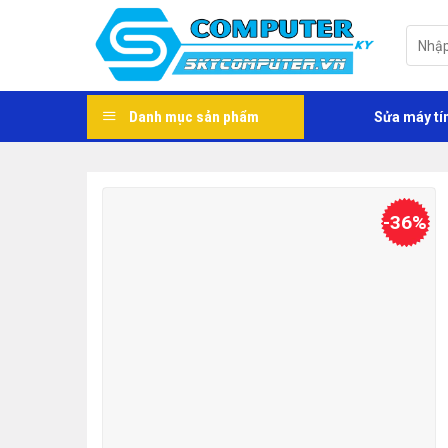
Skip
to
Tìm
kiếm:
content
Danh mục sản phẩm
Sửa máy tí
-36%