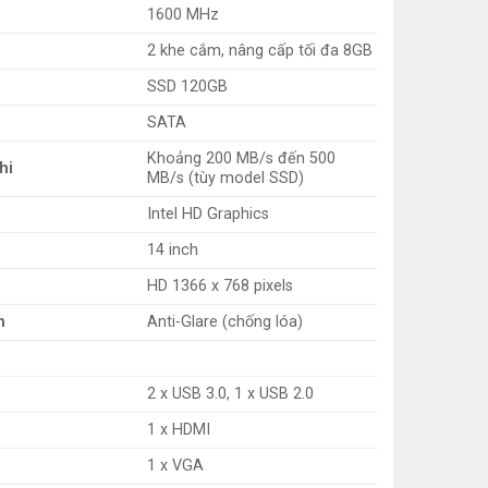
1600 MHz
2 khe cắm, nâng cấp tối đa 8GB
SSD 120GB
SATA
Khoảng 200 MB/s đến 500
hi
MB/s (tùy model SSD)
Intel HD Graphics
14 inch
HD 1366 x 768 pixels
h
Anti-Glare (chống lóa)
2 x USB 3.0, 1 x USB 2.0
1 x HDMI
1 x VGA