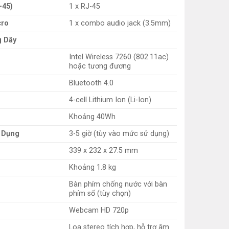
-45)
1 x RJ-45
cro
1 x combo audio jack (3.5mm)
g Dây
Intel Wireless 7260 (802.11ac)
hoặc tương đương
Bluetooth 4.0
4-cell Lithium Ion (Li-Ion)
Khoảng 40Wh
 Dụng
3-5 giờ (tùy vào mức sử dụng)
339 x 232 x 27.5 mm
Khoảng 1.8 kg
Bàn phím chống nước với bàn
phím số (tùy chọn)
Webcam HD 720p
Loa stereo tích hợp, hỗ trợ âm