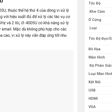
5U
Tốc Độ
5U, thuộc thế hệ thứ 4 của dòng vi xử lý
Khe Cắm
ng với hiệu suất đủ để xử lý các tác vụ cơ
Ổ Cứng
Hz và 2 lõi, i3-4005U có khả năng xử lý
Loại
ý email. Mặc dù không phù hợp cho các
 cao, vi xử lý này vẫn đáp ứng tốt nhu
Tốc Độ Đọc/G
Đồ Họa
Màn Hình
Độ Phân Giải
Loại Màn Hìn
Kết Nối
USB
HDMI
VGA