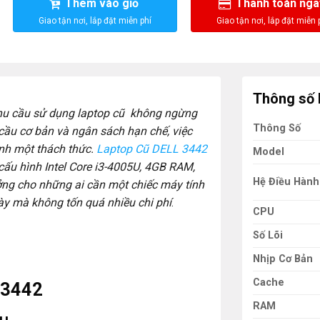
Thêm vào giỏ
Thanh toán nga
Thông số 
 nhu cầu sử dụng laptop cũ không ngừng
Thông Số
 cầu cơ bản và ngân sách hạn chế, việc
ành một thách thức.
Laptop Cũ DELL 3442
Model
cấu hình Intel Core i3-4005U, 4GB RAM,
Hệ Điều Hành
ởng cho những ai cần một chiếc máy tính
ày mà không tốn quá nhiều chi phí
.
CPU
Số Lõi
Nhịp Cơ Bản
Cache
 3442
RAM