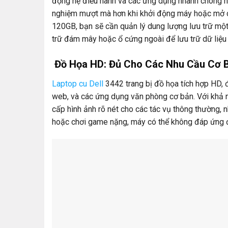
động hệ điều hành và các ứng dụng nhanh chóng hơn
nghiệm mượt mà hơn khi khởi động máy hoặc mở c
120GB, bạn sẽ cần quản lý dung lượng lưu trữ một
trữ đám mây hoặc ổ cứng ngoài để lưu trữ dữ liệu 
Đồ Họa HD: Đủ Cho Các Nhu Cầu Cơ 
Laptop cu Dell
3442 trang bị đồ họa tích hợp HD, 
web, và các ứng dụng văn phòng cơ bản. Với khả 
cấp hình ảnh rõ nét cho các tác vụ thông thường, 
hoặc chơi game nặng, máy có thể không đáp ứng 