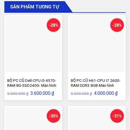
SẢN PHẨM TƯƠNG TỰ
-28%
-28%
BỘ PC CŨ Dell-CPU i5 4570-
BỘ PC CŨ H61-CPU i7 2600-
RAM 8G-SSD240G- Màn hình
RAM DDR3 8GB-Màn hình
20 inch
22inch
Giá
Giá
Giá
Giá
3.600.000
₫
4.000.000
₫
5.000.000
5.550.000
₫
₫
gốc
hiện
gốc
hiện
là:
tại
là:
tại
5.000.000₫.
là:
5.550.000₫.
là:
3.600.000₫.
4.000.
-30%
-31%