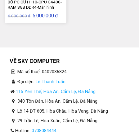
BỘ PC CŨ H110-CPU G4400-
RAM 8GB DDR4-Màn hình
24inch
Giá
Giá
5.000.000
₫
6.000.000
₫
gốc
hiện
là:
tại
6.000.000₫.
là:
5.000.000₫.
VỀ SKY COMPUTER
Mã số thuế: 0402036824
Đại diện:
Lê Thanh Tuấn
115 Yên Thế, Hòa An, Cẩm Lệ, Đà Nẵng
340 Tôn Đản, Hòa An, Cẩm Lệ, Đà Nẵng
Lô 14 ĐT 605, Hòa Châu, Hòa Vang, Đà Nẵng
29 Trần Lê, Hòa Xuân, Cẩm Lệ, Đà Nẵng
Hotline:
0708084444