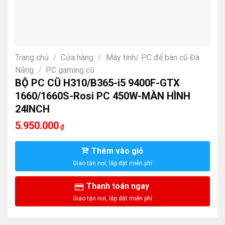
Trang chủ
/
Cửa hàng
/
Máy tính/ PC để bàn cũ Đà
Nẵng
/
PC gaming cũ
BỘ PC CŨ H310/B365-i5 9400F-GTX
1660/1660S-Rosi PC 450W-MÀN HÌNH
24INCH
5.950.000
₫
Thêm vào giỏ
Thanh toán ngay