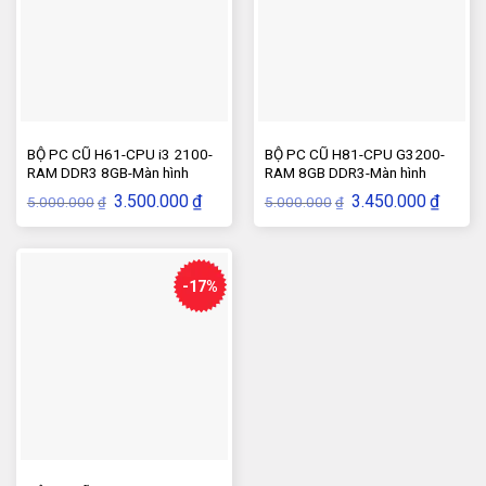
BỘ PC CŨ H61-CPU i3 2100-
BỘ PC CŨ H81-CPU G3200-
RAM DDR3 8GB-Màn hình
RAM 8GB DDR3-Màn hình
19inch
19inch
Giá
Giá
Giá
Giá
3.500.000
₫
3.450.000
₫
5.000.000
5.000.000
₫
₫
gốc
hiện
gốc
hiện
là:
tại
là:
tại
5.000.000₫.
là:
5.000.000₫.
là:
3.500.000₫.
3.450.
-17%