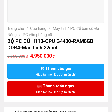
Trang chủ
/
Cửa hàng
/
Máy tính/ PC để bàn cũ Đà
Nẵng
/
PC văn phòng cũ
BỘ PC CŨ H110-CPU G4400-RAM8GB
DDR4-Màn hình 22inch
Giá
Giá
4.950.000
6.550.000
₫
₫
gốc
hiện
là:
tại
6.550.000₫.
là:
Thêm vào giỏ
4.950.000₫.
Thanh toán ngay