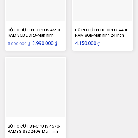
BỘ PC CŨ H81 -CPU i5 4590-
BỘ PC CŨ H110- CPU G4400-
RAM 8GB DDR3-Màn hình
RAM 8GB-Màn hình 24 inch
22inch
Giá
Giá
3.990.000
₫
4.150.000
5.000.000
₫
₫
gốc
hiện
là:
tại
5.000.000₫.
là:
3.990.000₫.
BỘ PC CŨ H81-CPU i5 4570-
RAM8G-SSD240G-Màn hình
20inch