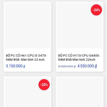
-24%
BỘ PC CŨ H61-CPU i3 3470-
BỘ PC CŨ H110-CPU G4400-
RAM 8GB- Màn hình 22 inch
RAM 8GB-Màn hình 22inch
Giá
Giá
3.150.000
4.550.000
₫
6.000.000
₫
₫
gốc
hiện
là:
tại
6.000.000₫.
là:
4.550.
-20%