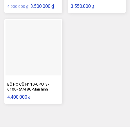
Giá
Giá
3.500.000
₫
3.550.000
4.900.000
₫
₫
gốc
hiện
là:
tại
4.900.000₫.
là:
3.500.000₫.
BỘ PC CŨ H110-CPU i3-
6100-RAM 8G-Màn hình
22inch
4.400.000
₫