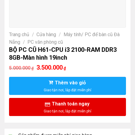
Trang chủ
/
Cửa hàng
/
Máy tính/ PC để bàn cũ Đà
Nẵng
/
PC văn phòng cũ
BỘ PC CŨ H61-CPU i3 2100-RAM DDR3
8GB-Màn hình 19inch
Giá
Giá
3.500.000
5.000.000
₫
₫
gốc
hiện
là:
tại
5.000.000₫.
là:
Thêm vào giỏ
3.500.000₫.
Thanh toán ngay