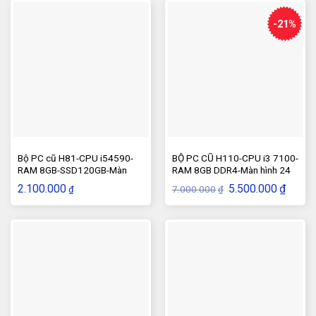
-21%
Bộ PC cũ H81-CPU i54590-
BỘ PC CŨ H110-CPU i3 7100-
RAM 8GB-SSD120GB-Màn
RAM 8GB DDR4-Màn hình 24
hình 22inch
inch
Giá
Giá
2.100.000
5.500.000
₫
7.000.000
₫
₫
gốc
hiện
là:
tại
7.000.000₫.
là:
5.500.