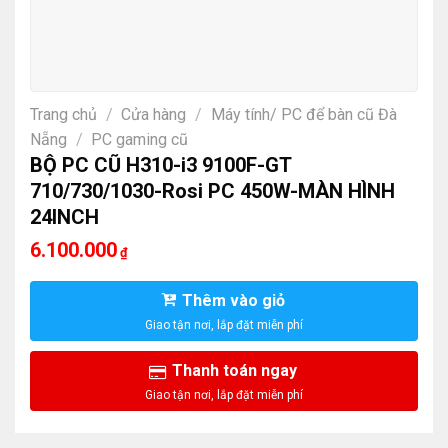
Trang chủ
/
Cửa hàng
/
Máy tính/ PC để bàn cũ Đà
Nẵng
/
PC gaming cũ
BỘ PC CŨ H310-i3 9100F-GT
710/730/1030-Rosi PC 450W-MÀN HÌNH
24INCH
6.100.000
₫
Thêm vào giỏ
Thanh toán ngay