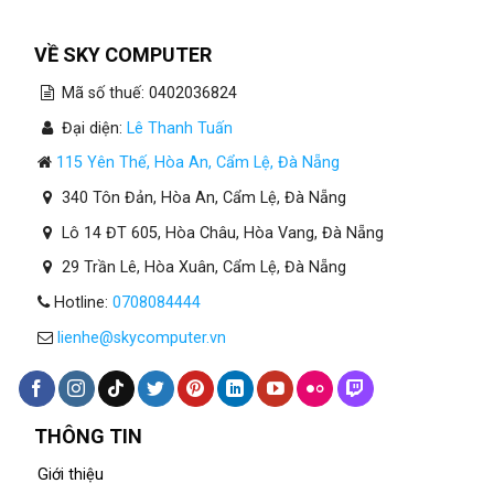
Toán
Tại
Đà
VỀ SKY COMPUTER
Nẵng
Cần
Mã số thuế: 0402036824
Bao
Nhiêu
Đại diện:
Lê Thanh Tuấn
RAM?
115 Yên Thế, Hòa An, Cẩm Lệ, Đà Nẵng
340 Tôn Đản, Hòa An, Cẩm Lệ, Đà Nẵng
Lô 14 ĐT 605, Hòa Châu, Hòa Vang, Đà Nẵng
29 Trần Lê, Hòa Xuân, Cẩm Lệ, Đà Nẵng
Hotline:
0708084444
lienhe@skycomputer.vn
THÔNG TIN
Giới thiệu