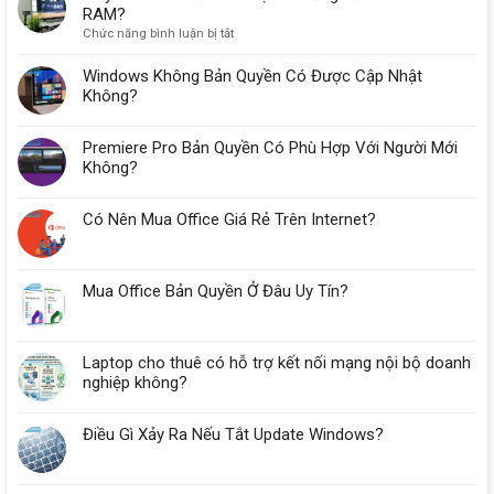
RAM?
ở
Chức năng bình luận bị tắt
Máy
Tính
Windows Không Bản Quyền Có Được Cập Nhật
Cho
Không?
Kế
Toán
Premiere Pro Bản Quyền Có Phù Hợp Với Người Mới
Tại
Đà
Không?
Nẵng
Cần
Có Nên Mua Office Giá Rẻ Trên Internet?
Bao
Nhiêu
RAM?
Mua Office Bản Quyền Ở Đâu Uy Tín?
Laptop cho thuê có hỗ trợ kết nối mạng nội bộ doanh
nghiệp không?
Điều Gì Xảy Ra Nếu Tắt Update Windows?