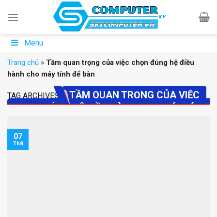
Skip
to
content
Menu
Trang chủ
»
Tầm quan trọng của việc chọn đúng hệ điều
hành cho máy tính để bàn
TẦM QUAN TRỌNG CỦA VIỆC
TAG ARCHIVES:
CHỌN ĐÚNG HỆ ĐIỀU HÀNH CHO MÁY TÍNH
ĐỂ BÀN
07
Th8