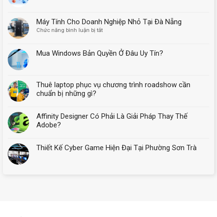
Máy Tính Cho Doanh Nghiệp Nhỏ Tại Đà Nẵng
ở
Chức năng bình luận bị tắt
Máy
Tính
Mua Windows Bản Quyền Ở Đâu Uy Tín?
Cho
Doanh
Nghiệp
Nhỏ
Thuê laptop phục vụ chương trình roadshow cần
Tại
chuẩn bị những gì?
Đà
Nẵng
Affinity Designer Có Phải Là Giải Pháp Thay Thế
Adobe?
Thiết Kế Cyber Game Hiện Đại Tại Phường Sơn Trà