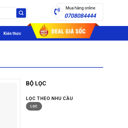
Mua hàng online
0708084444
Kiến thức
BỘ LỌC
LỌC THEO NHU CẦU
Giá
Giá
LỌC
tối
tối
thiểu
đa