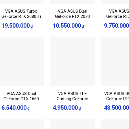
VGA ASUS Turbo
VGA ASUS Dual
VGA ASUS
GeForce RTX 2080 Ti
GeForce RTX 2070
GeForce RT
11GB GDDR6
SUPER EVO OC
SUPER EV
19.500.000
10.550.000
9.750.000
₫
₫
(TURBO-RTX2080TI-
edition 8GB GDDR6
GDDR6 (D
11G)
(DUAL-RTX2070S-
RTX2060S-8
O8G-EVO)
VGA ASUS Dual
VGA ASUS TUF
VGA ASUS RO
GeForce GTX 1660
Gaming GeForce
GeForce RT
SUPER 6GB GDDR6
GTX 1660 SUPER
OC (ROG-S
6.540.000
4.950.000
48.500.0
₫
₫
EVO OC (DUAL-
6GB GDDR6 OC
RTX3090-
GTX1660S-O6G-
edition (TUF-
GAMIN
EVO)
GTX1660S-O6G-
GAMING)