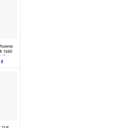
hoenix
X 1660
 (PH-
₫
-6G)