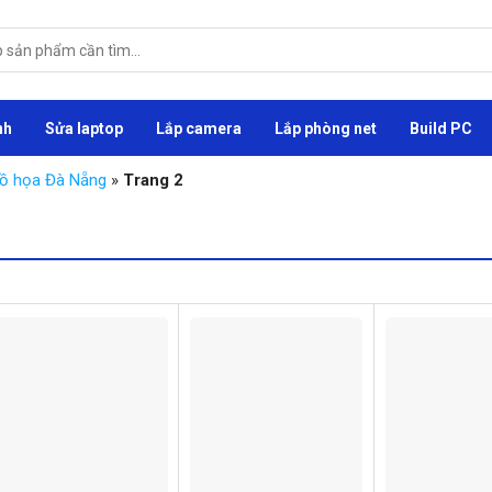
nh
Sửa laptop
Lắp camera
Lắp phòng net
Build PC
đồ họa Đà Nẵng
»
Trang 2