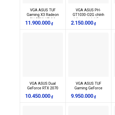
VGA ASUS TUF
VGA ASUS PH-
Gaming X3 Radeon
GT1030-O2G chính
RX 5700 XT OC
hãng tại Đà Nẵng
11.900.000
2.150.000
₫
₫
edition 8GB GDDR6
(TUF 3-RX5700XT-
O8G-GAMING)
VGA ASUS Dual
VGA ASUS TUF
GeForce RTX 2070
Gaming GeForce
EVO V2 8GB GDDR6
RTX 2060 6GB
10.450.000
9.950.000
₫
₫
(DUAL-RTX2070-8G-
GDDR6 OC edition
EVO-V2)
(TUF-RTX2060-O6G-
GAMING)