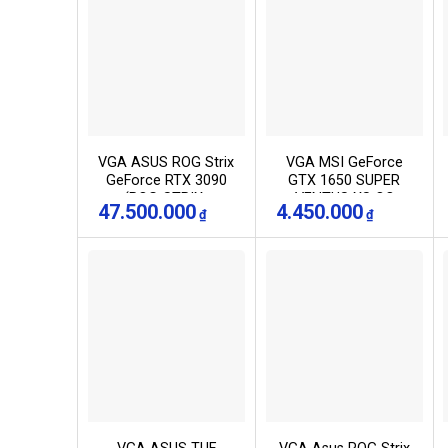
VGA ASUS ROG Strix
VGA MSI GeForce
GeForce RTX 3090
GTX 1650 SUPER
(ROG-STRIX-
VENTUS XS OC
47.500.000
4.450.000
₫
₫
RTX3090-24G-
GAMING)