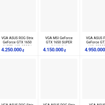
VGA ASUS ROG Strix
VGA MSI GeForce
VGA ASUS P
GeForce GTX 1650
GTX 1650 SUPER
GeForce GT
SUPER 4GB GDDR6
GAMING X
6GB GDDR5
4.250.000
4.150.000
4.950.000
₫
₫
(ROG-STRIX-
GTX1660
GTX1650S-4G-
GAMING)