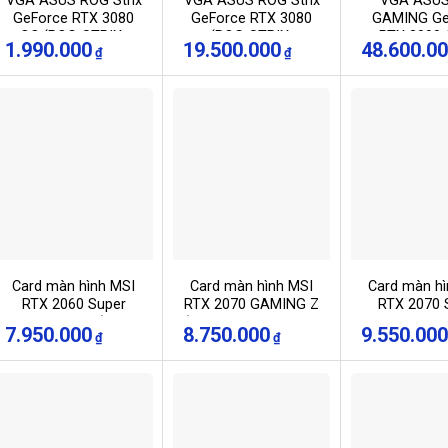
VGA ASUS ROG Strix
VGA ASUS ROG Strix
VGA ASUS
GeForce RTX 3080
GeForce RTX 3080
GAMING Ge
OC (ROG-STRIX-
(ROG-STRIX-
RTX 3090 
1.990.000
19.500.000
48.600.0
₫
₫
RTX3080-O10G-
RTX3080-10G-
RTX3090-
GAMING)
GAMING)
GAMIN
Card màn hình MSI
Card màn hình MSI
Card màn hì
RTX 2060 Super
RTX 2070 GAMING Z
RTX 2070 
VENTUS OC (8GB
(8GB GDDR6, 256-bit,
VENTUS OC
7.950.000
8.750.000
9.550.000
₫
₫
GDDR6, 256-bit,
HDMI+DP+Type-C,
GDDR6, 256
HDMI+DP, 1×8-pin)
1×8-pin+ 1×6-pin)
HDMI+DP, 1×
1×6-pi