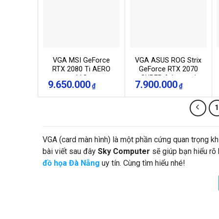
VGA MSI GeForce
VGA ASUS ROG Strix
RTX 2080 Ti AERO
GeForce RTX 2070
11G
SUPER Advanced
9.650.000
7.900.000
₫
₫
edition 8GB GDDR6
(ROG-STRIX-
RTX2070S-A8G-
GAMING)
VGA (card màn hình) là một phần cứng quan trọng khi
bài viết sau đây
Sky Computer
sẽ giúp bạn hiểu rõ
đồ họa Đà Nẵng
uy tín. Cùng tìm hiểu nhé!
Card màn hình là gì?
Card màn hình là một linh kiện mở rộng được sử dụn
VGA, GPU, card đồ họa,... Card màn hình có vai trò tro