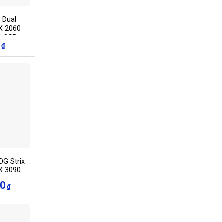
 Dual
X 2060
O 8GB
₫
UAL-
G-EVO)
G Strix
X 3090
TRIX-
00
₫
O24G-
G)