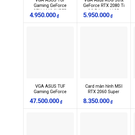
VGA ASUS TUF
VGA Asus ROG Strix
Gaming GeForce
GeForce RTX 2080 Ti
GTX 1660 SUPER
OC Edition 11GB
4.950.000
5.950.000
₫
₫
6GB GDDR6 (TUF-
GDDR6 (ROG-STRIX-
GTX1660S-6G-
RTX2080TI-O11G-
GAMING)
GAMING)
VGA ASUS TUF
Card màn hình MSI
Gaming GeForce
RTX 2060 Super
RTX 3090 OC (TUF-
ARMOR OC (8GB
47.500.000
8.350.000
₫
₫
RTX3090-O24G-
GDDR6, 256-bit,
GAMING)
HDMI+DP, 1×8-pin)