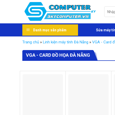
Skip
to
Tìm
kiếm:
content
Danh mục sản phẩm
Sửa máy tí
Trang chủ
»
Linh kiện máy tính Đà Nẵng
»
VGA - Card 
VGA - CARD ĐỒ HỌA ĐÀ NẴNG