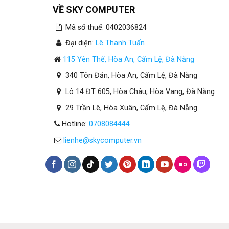
VỀ SKY COMPUTER
như màn hình máy tính.
Mã số thuế: 0402036824
Đại diện:
Lê Thanh Tuấn
115 Yên Thế, Hòa An, Cẩm Lệ, Đà Nẵng
340 Tôn Đản, Hòa An, Cẩm Lệ, Đà Nẵng
Lô 14 ĐT 605, Hòa Châu, Hòa Vang, Đà Nẵng
29 Trần Lê, Hòa Xuân, Cẩm Lệ, Đà Nẵng
Hotline:
0708084444
lienhe@skycomputer.vn