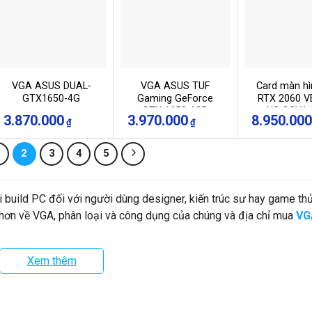
VGA ASUS DUAL-
VGA ASUS TUF
Card màn hì
GTX1650-4G
Gaming GeForce
RTX 2060 
GTX 1650 4GB
XS OCV1 
3.870.000
3.970.000
8.950.000
₫
₫
GDDR6 (TUF-
GDDR6, 192
GTX1650-4GD6-
DVI+HDMI+D
GAMING)
pin)
1
2
3
4
5
 build PC đối với người dùng designer, kiến trúc sư hay game thủ
 hơn về VGA, phân loại và công dụng của chúng và địa chỉ mua
VG
Xem thêm
g trên những bộ PC (máy tính bàn), thường được gọi với tên gọi 
ng việc chuyển hóa, xử lý hình ảnh và đưa lên những thiết bị trình 