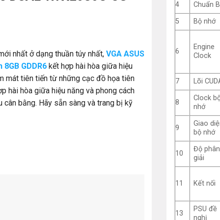
4
Chuẩn B
5
Bộ nhớ
Engine
6
ới nhất ở dạng thuần túy nhất,
VGA ASUS
Clock
on 8GB GDDR6
kết hợp hài hòa giữa hiệu
 mát tiên tiến từ những cạc đồ họa tiên
7
Lõi CUD
 hài hòa giữa hiệu năng và phong cách
Clock b
ấu cân bằng. Hãy sẵn sàng và trang bị kỹ
8
nhớ
Giao di
9
bộ nhớ
Độ phâ
10
giải
11
Kết nối
PSU đề
13
nghị