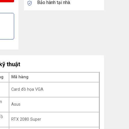
Bảo hành tại nhà.
kỹ thuật
ng
Mã hàng
Card đồ họa VGA
n
Asus
đồ
RTX 2080 Super