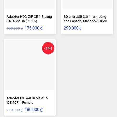
Adapter HDD ZIF CE 1.8 sang
Bộ chia USB 3.0 1 ra 4 cổng
SATA 22Pin (7+ 15)
cho Laptop, Macbook Orico
có công tắc
Giá
Giá
175.000
₫
290.000
190.000
₫
₫
gốc
hiện
là:
tại
190.000₫.
là:
175.000₫.
-14%
Adapter IDE 44Pin Male To
IDE 40Pin Female
Giá
Giá
180.000
₫
210.000
₫
gốc
hiện
là:
tại