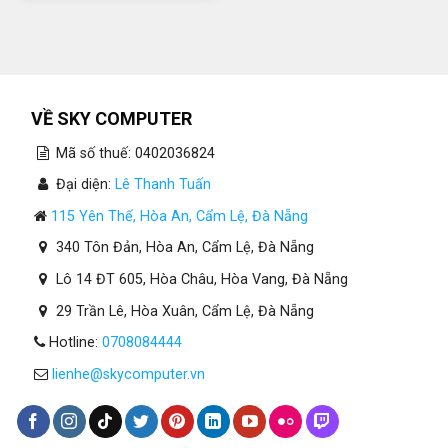
210.000₫.
là:
180.000₫.
VỀ SKY COMPUTER
Mã số thuế: 0402036824
Đại diện:
Lê Thanh Tuấn
115 Yên Thế, Hòa An, Cẩm Lệ, Đà Nẵng
340 Tôn Đản, Hòa An, Cẩm Lệ, Đà Nẵng
Lô 14 ĐT 605, Hòa Châu, Hòa Vang, Đà Nẵng
29 Trần Lê, Hòa Xuân, Cẩm Lệ, Đà Nẵng
Hotline:
0708084444
lienhe@skycomputer.vn