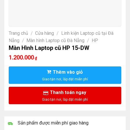
Trang chủ
/
Cửa hàng
/
Linh kiện Laptop cũ tại Đà
Nẵng
/
Màn hình Laptop cũ Đà Nẵng
/
HP
Màn Hình Laptop cũ HP 15-DW
1.200.000
₫
Thêm vào giỏ
Thanh toán ngay
Sản phẩm được miễn phí giao hàng