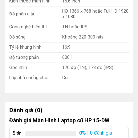
Kích thước màn hình
15.6 inch
HD 1366 x 768 hoặc Full HD 1920
Độ phân giải
x 1080
Công nghệ hiển thị
TN hoặc IPS
Độ sáng
Khoảng 220-300 nits
Tỷ lệ khung hình
16:9
Độ tương phản
600:1
Góc nhìn
170 độ (TN), 178 độ (IPS)
Lớp phủ chống chói
Có
Đánh giá (0)
Đánh giá Màn Hình Laptop cũ HP 15-DW
0%
| 0 đánh giá
5