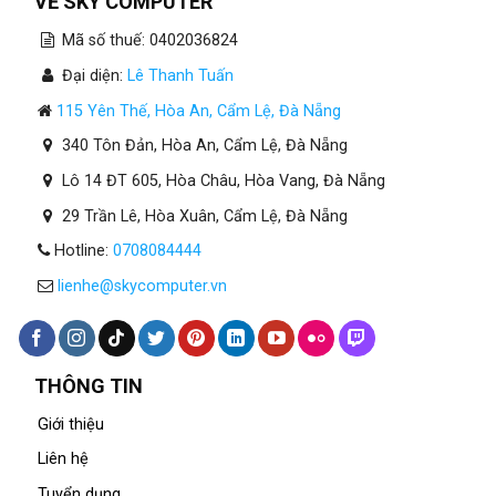
VỀ SKY COMPUTER
Mã số thuế: 0402036824
Đại diện:
Lê Thanh Tuấn
115 Yên Thế, Hòa An, Cẩm Lệ, Đà Nẵng
340 Tôn Đản, Hòa An, Cẩm Lệ, Đà Nẵng
Lô 14 ĐT 605, Hòa Châu, Hòa Vang, Đà Nẵng
29 Trần Lê, Hòa Xuân, Cẩm Lệ, Đà Nẵng
Hotline:
0708084444
lienhe@skycomputer.vn
THÔNG TIN
Giới thiệu
Liên hệ
Tuyển dụng