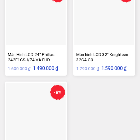
Màn Hình LCD 24″ Philips
Màn hình LCD 32” Knighteen
242E1GSJ/74 VA FHD
32CA Cũ
144HZ 4Ms Gaming cũ
Giá
Giá
Giá
Giá
1.490.000
₫
1.590.000
₫
1.600.000
1.790.000
₫
₫
gốc
hiện
gốc
hiện
là:
tại
là:
tại
1.600.000₫.
là:
1.790.000₫.
là:
1.490.000₫.
1.590.
-8%