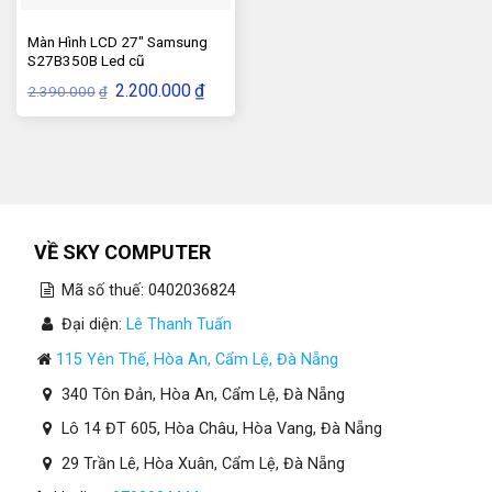
Màn Hình LCD 27″ Samsung
S27B350B Led cũ
Giá
Giá
2.200.000
₫
2.390.000
₫
gốc
hiện
là:
tại
2.390.000₫.
là:
2.200.000₫.
VỀ SKY COMPUTER
Mã số thuế: 0402036824
Đại diện:
Lê Thanh Tuấn
115 Yên Thế, Hòa An, Cẩm Lệ, Đà Nẵng
340 Tôn Đản, Hòa An, Cẩm Lệ, Đà Nẵng
Lô 14 ĐT 605, Hòa Châu, Hòa Vang, Đà Nẵng
29 Trần Lê, Hòa Xuân, Cẩm Lệ, Đà Nẵng