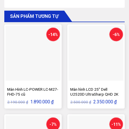
SẢN PHẨM TƯƠNG TỰ
-14%
-6%
Màn Hình LC-POWER LC-M27-
Màn hình LCD 25” Dell
FHD-75 cũ
U2520D UltraSharp QHD 2K
IPS (USB-C) Cũ
Giá
Giá
Giá
Giá
1.890.000
₫
2.350.000
₫
2.190.000
2.500.000
₫
₫
gốc
hiện
gốc
hiện
là:
tại
là:
tại
2.190.000₫.
là:
2.500.000₫.
là:
1.890.000₫.
2.350.
-7%
-11%