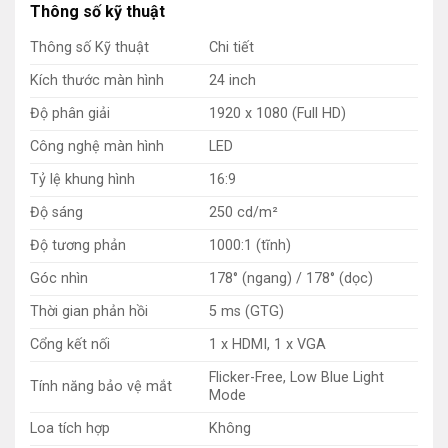
Thông số kỹ thuật
Thông số Kỹ thuật
Chi tiết
Kích thước màn hình
24 inch
Độ phân giải
1920 x 1080 (Full HD)
Công nghệ màn hình
LED
Tỷ lệ khung hình
16:9
Độ sáng
250 cd/m²
Độ tương phản
1000:1 (tĩnh)
Góc nhìn
178° (ngang) / 178° (dọc)
Thời gian phản hồi
5 ms (GTG)
Cổng kết nối
1 x HDMI, 1 x VGA
Flicker-Free, Low Blue Light
Tính năng bảo vệ mắt
Mode
Loa tích hợp
Không