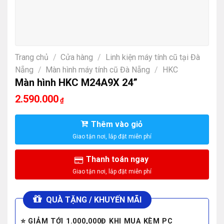
Trang chủ
/
Cửa hàng
/
Linh kiện máy tính cũ tại Đà
Nẵng
/
Màn hình máy tính cũ Đà Nẵng
/
HKC
Màn hình HKC M24A9X 24”
2.590.000
₫
Thêm vào giỏ
Thanh toán ngay
QUÀ TẶNG / KHUYẾN MÃI
⭐ GIẢM TỚI 1.000,000Đ KHI MUA KÈM PC