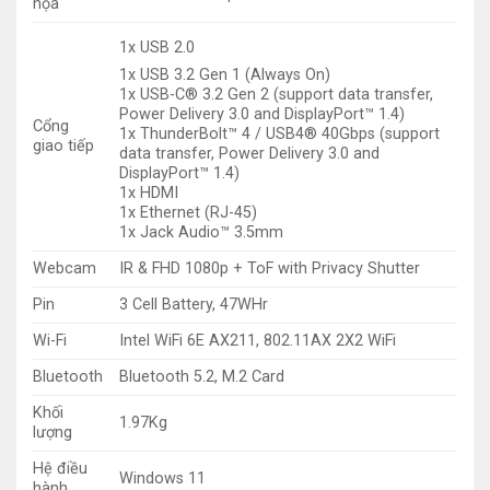
họa
1x USB 2.0
1x USB 3.2 Gen 1 (Always On)
1x USB-C® 3.2 Gen 2 (support data transfer,
Power Delivery 3.0 and DisplayPort™ 1.4)
Cổng
1x ThunderBolt™ 4 / USB4® 40Gbps (support
giao tiếp
data transfer, Power Delivery 3.0 and
DisplayPort™ 1.4)
1x HDMI
1x Ethernet (RJ-45)
1x Jack Audio™ 3.5mm
Webcam
IR & FHD 1080p + ToF with Privacy Shutter
Pin
3 Cell Battery, 47WHr
Wi-Fi
Intel WiFi 6E AX211, 802.11AX 2X2 WiFi
Bluetooth
Bluetooth 5.2, M.2 Card
Khối
1.97Kg
lượng
Hệ điều
Windows 11
hành