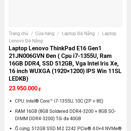
Trang chủ
/
Cửa hàng
/
Laptop Đà Nẵng
/
Laptop
Lenovo Đà Nẵng
Laptop Lenovo ThinkPad E16 Gen1
21JN006GVN Đen ( Cpu i7-1355U, Ram
16GB DDR4, SSD 512GB, Vga Intel Iris Xe,
16 inch WUXGA (1920×1200) IPS Win 11SL
LEDKB)
23.950.000
₫
CPU: Intel® Core™ i7-1355U, 10C (2P + 8E)
RAM 16GB (8GB Soldered DDR4-3200 + 8GB SO-
DIMM DDR4-3200) Tối đa 40GB
Ổ cứng: 512GB SSD M.2 2242 PCIe® 4.0×4 NVMe®