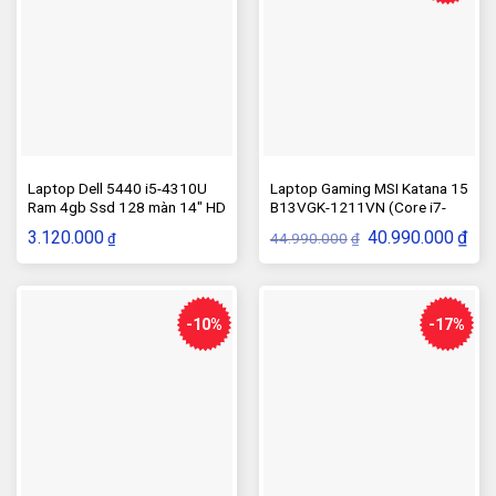
Laptop Dell 5440 i5-4310U
Laptop Gaming MSI Katana 15
Ram 4gb Ssd 128 màn 14″ HD
B13VGK-1211VN (Core i7-
sạc rin
13620H, RTX 4070 8GB)
Giá
Giá
3.120.000
40.990.000
₫
44.990.000
₫
₫
gốc
hiện
là:
tại
44.990.000₫.
là:
40.9
-10%
-17%