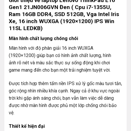
Giới thiệu về laptop Lenovo ThinkPad E16
Gen1 21JN006GVN Đen ( Cpu i7-1355U,
Ram 16GB DDR4, SSD 512GB, Vga Intel Iris
Xe, 16 inch WUXGA (1920×1200) IPS Win
11SL LEDKB)
Màn hình chất lượng chóng chói
Màn hình với độ phân giải 16 inch WUXGA
(1920×1200) giúp bạn có hình ảnh chất lượng, hình
ảnh rõ nét và màu sắc thực sự sống động khi chơi
game mang đến cho bạn một trải nghiệm tuyệt vời.
Được tích hợp thêm tấm nền IPS xử lý gốc màu tươi tắn,
góc rộng nhìn nhiều khía cạnh. Ngay cả ở khu vực ngoài
trời khi gặp ánh sáng chói, bạn vẫn làm việc dễ dàng
được nhờ màn hình được phủ một lớp chống chói bảo
vệ.
Thiết kế hiện đại