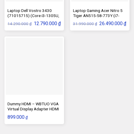
Laptop Dell Vostro 3430
Laptop Gaming Acer Nitro 5
(71015715) (Core i3-1305U,
Tiger AN515-58-773Y (i7-
RAM 8GB, 256GB SSD)
12700H, Ram 8GB, SSD
Giá
Giá
Giá
Giá
12.790.000
₫
26.490.000
₫
14.290.000
31.990.000
₫
₫
512GB)
gốc
hiện
gốc
hiện
là:
tại
là:
tại
14.290.000₫.
là:
31.990.000₫.
là:
12.790.000₫.
26.4
Dummy HDMI – WBTUO VGA
Virtual Display Adapter HDMI
1.4 DDC EDID
899.000
₫