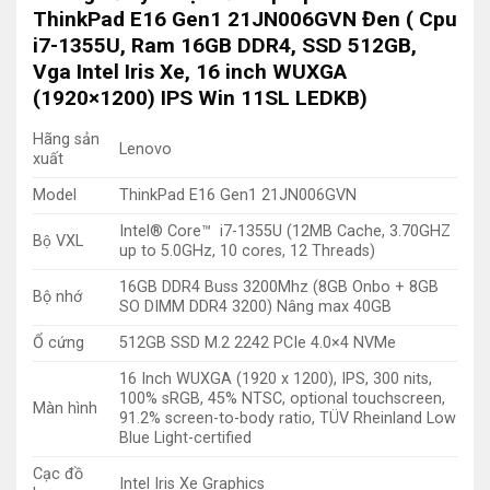
ThinkPad E16 Gen1 21JN006GVN Đen ( Cpu
i7-1355U, Ram 16GB DDR4, SSD 512GB,
Vga Intel Iris Xe, 16 inch WUXGA
(1920×1200) IPS Win 11SL LEDKB)
Hãng sản
Lenovo
xuất
Model
ThinkPad E16 Gen1 21JN006GVN
Intel® Core™ i7-1355U (12MB Cache, 3.70GHZ
Bộ VXL
up to 5.0GHz, 10 cores, 12 Threads)
16GB DDR4 Buss 3200Mhz (8GB Onbo + 8GB
Bộ nhớ
SO DIMM DDR4 3200) Nâng max 40GB
Ổ cứng
512GB SSD M.2 2242 PCIe 4.0×4 NVMe
16 Inch WUXGA (1920 x 1200), IPS, 300 nits,
100% sRGB, 45% NTSC, optional touchscreen,
Màn hình
91.2% screen-to-body ratio, TÜV Rheinland Low
Blue Light-certified
Cạc đồ
Intel Iris Xe Graphics