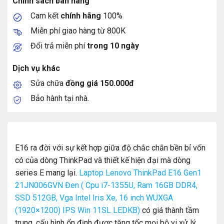
Chính sách bán hàng
Cam kết
chính hãng
100%
Miễn phí giao hàng từ 800K
Đổi trả miễn phí
trong 10 ngày
Dịch vụ khác
Sửa chữa
đồng giá 150.000đ
Bảo hành tại nhà.
E16 ra đời với sự kết hợp giữa độ chắc chắn bền bỉ vốn
có của dòng ThinkPad và thiết kế hiện đại mà dòng
series E mang lại.
Laptop Lenovo ThinkPad E16 Gen1
21JN006GVN Đen ( Cpu i7-1355U, Ram 16GB DDR4,
SSD 512GB, Vga Intel Iris Xe, 16 inch WUXGA
(1920×1200) IPS Win 11SL LEDKB)
có giá thành tầm
trung, cấu hình ổn định được tăng tốc mọi bộ vi xử lý,