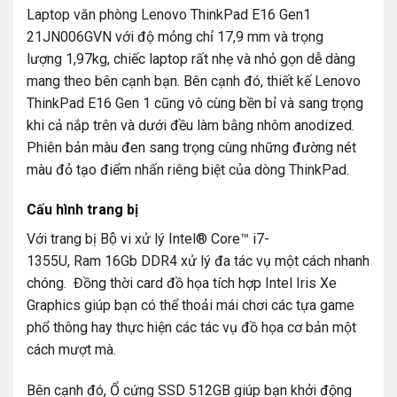
Laptop văn phòng Lenovo ThinkPad E16 Gen1
21JN006GVN với độ mỏng chỉ 17,9 mm và trọng
lượng 1,97kg, chiếc laptop rất nhẹ và nhỏ gọn dễ dàng
mang theo bên cạnh bạn. Bên cạnh đó, thiết kế Lenovo
ThinkPad E16 Gen 1 cũng vô cùng bền bỉ và sang trọng
khi cả nắp trên và dưới đều làm bằng nhôm anodized.
Phiên bản màu đen sang trọng cùng những đường nét
màu đỏ tạo điểm nhấn riêng biệt của dòng ThinkPad.
Cấu hình trang bị
Với trang bị Bộ vi xử lý Intel® Core™ i7-
1355U, Ram 16Gb DDR4 xử lý đa tác vụ một cách nhanh
chóng. Đồng thời card đồ họa tích hợp Intel Iris Xe
Graphics giúp bạn có thể thoải mái chơi các tựa game
phổ thông hay thực hiện các tác vụ đồ họa cơ bản một
cách mượt mà.
Bên cạnh đó, Ổ cứng SSD 512GB giúp bạn khởi động