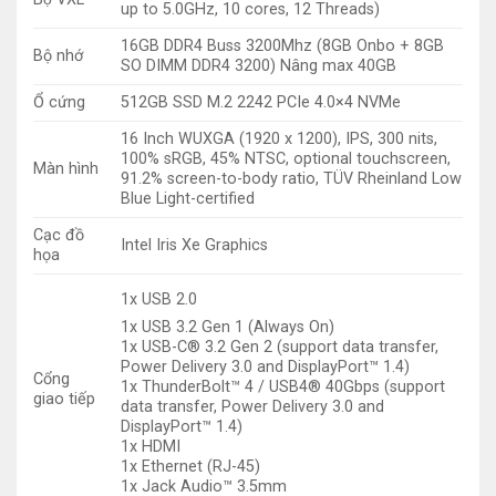
up to 5.0GHz, 10 cores, 12 Threads)
16GB DDR4 Buss 3200Mhz (8GB Onbo + 8GB
Bộ nhớ
SO DIMM DDR4 3200) Nâng max 40GB
Ổ cứng
512GB SSD M.2 2242 PCIe 4.0×4 NVMe
16 Inch WUXGA (1920 x 1200), IPS, 300 nits,
100% sRGB, 45% NTSC, optional touchscreen,
Màn hình
91.2% screen-to-body ratio, TÜV Rheinland Low
Blue Light-certified
Cạc đồ
Intel Iris Xe Graphics
họa
1x USB 2.0
1x USB 3.2 Gen 1 (Always On)
1x USB-C® 3.2 Gen 2 (support data transfer,
Power Delivery 3.0 and DisplayPort™ 1.4)
Cổng
1x ThunderBolt™ 4 / USB4® 40Gbps (support
giao tiếp
data transfer, Power Delivery 3.0 and
DisplayPort™ 1.4)
1x HDMI
1x Ethernet (RJ-45)
1x Jack Audio™ 3.5mm