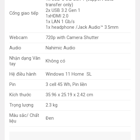
transfer only)
2x USB 3.2 Gen 1
Cổng giao tiếp
1xHDMI 2.0
1x LAN 1 Gb/s
1x headphone /Jack Audio™ 3.5mm
Webcam
720p with Camera Shutter
Audio
Nahimic Audio
Nhận dạng Vân
Không có
tay
Hệ điều hành
Windows 11 Home SL
Pin
3 cell 45 Wh, Pin liền
Kích thước
35.96 x 25.19 x 2.42 cm
Trọng lượng
2.3 kg
Màu sắc/ Chất
Đen
liệu