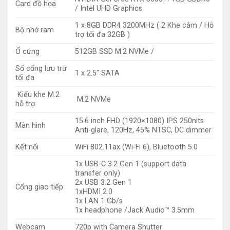
Card đồ họa
/ Intel UHD Graphics
1 x 8GB DDR4 3200MHz ( 2 Khe cắm / Hỗ
Bộ nhớ ram
trợ tối đa 32GB )
Ổ cứng
512GB SSD M.2 NVMe /
Số cổng lưu trữ
1 x 2.5″ SATA
tối đa
Kiểu khe M.2
M.2 NVMe
hỗ trợ
15.6 inch FHD (1920×1080) IPS 250nits
Màn hình
Anti-glare, 120Hz, 45% NTSC, DC dimmer
Kết nối
WiFi 802.11ax (Wi-Fi 6), Bluetooth 5.0
1x USB-C 3.2 Gen 1 (support data
transfer only)
2x USB 3.2 Gen 1
Cổng giao tiếp
1xHDMI 2.0
1x LAN 1 Gb/s
1x headphone /Jack Audio™ 3.5mm
Webcam
720p with Camera Shutter