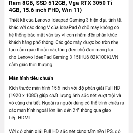
Ram 8GB, SSD 512GB, Vga RTX 3050 Ti
4GB, 15.6 inch FHD, Win 11)
Thiết kế của Lenovo Ideapad Gaming 3 hiện đại, tinh tế,
khác với các dòng V của ideaPad ở chỗ máy không có
hệ thống bảo mật vân tay vì còn nhắm đến phân khúc
khách hàng phổ thông. Các góc máy được bo tròn nhẹ
tạo cảm giác thoải mái, tông đen chủ đạo mang lại
cho Lenovo IdeaPad Gaming 3 15IHU6 82K100KLVN
cảm giác thời thượng.
Màn hình tiêu chuẩn
Kích thước màn hình 15.6 inch với độ phân giải Full HD
(1920 x 1080) giúp chất lượng ảnh sắc nét vượt trội và
vô cùng chi tiết. Ngoài ra người dùng có thể trình chiếu ra
các màn hình ngoài lớn lên đến 24″ thông qua giao
tiếp HDMI.
Với độ phân giải Full HD sắc nét cùng tấm nền IPS, độ