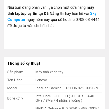
Nếu bạn đang phân vân lựa chọn một cửa hàng
máy
tính laptop uy tín tại Đà Nẵng
thì hãy liên hệ với
Sky
Computer
ngay hôm nay qua số hotline 0708 08 4444
để được tư vấn chi tiết nhất.
Thông số kỹ thuật
Sản phẩm
Máy tính xách tay
Tên Hãng
Lenovo
Model
IdeaPad Gaming 3 15IHU6 82K100KLVN
Intel Core i5-11300H ( 3.1 GHz – 4.40
Bộ vi xử lý
GHz / 8MB / 4 nhân, 8 luồng )
NVIDIA GeForce RTX 3050Ti 4GB GDDR6