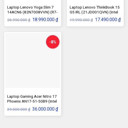
Laptop Lenovo Yoga Slim 7
Laptop Lenovo ThinkBook 15
14ACN6 (82N7008VVN) (R7-
G5 IRL (21JD001QVN) (Intel
5800U, 8GB, SSD 512GB)
Core i5-1335U, Ram 8GB, SSD
Giá
Giá
Giá
Giá
18.990.000
₫
17.490.000
₫
26.990.000
19.990.000
₫
₫
512GB)
gốc
hiện
gốc
hiện
là:
tại
là:
tại
26.990.000₫.
là:
19.990.000₫.
là:
18.990.000₫.
17.4
-8%
Laptop Gaming Acer Nitro 17
Phoenix AN17-51-50B9 (Intel
i5-13500H, RAM 8GB, SSD
Giá
Giá
36.000.000
₫
39.000.000
₫
512GB, VGA 4050 6GB, Màn
gốc
hiện
là:
tại
Hình 17.3 inch FHD, Windows
39.000.000₫.
là:
11)
36.000.000₫.