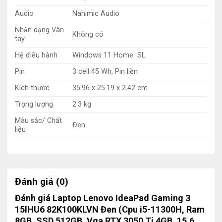
Audio
Nahimic Audio
Nhận dạng Vân
Không có
tay
Hệ điều hành
Windows 11 Home SL
Pin
3 cell 45 Wh, Pin liền
Kích thước
35.96 x 25.19 x 2.42 cm
Trọng lượng
2.3 kg
Màu sắc/ Chất
Đen
liệu
Đánh giá (0)
Đánh giá Laptop Lenovo IdeaPad Gaming 3
15IHU6 82K100KLVN Đen (Cpu i5-11300H, Ram
8GB, SSD 512GB, Vga RTX 3050 Ti 4GB, 15.6