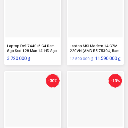
Laptop Dell 7440 i5 G4 Ram
Laptop MSI Modern 14 C7M
8gb Ssd 128 Màn 14′ HD Sạc
220VN (AMD R5 7530U, Ram
Rin
8GB, SSD 512GB, Màn Hình
Giá
Giá
3.720.000
11.590.000
₫
12.590.000
₫
₫
14.0inch FHD IPS, Windows
gốc
hiện
là:
tại
11, Đen)
12.590.000₫.
là:
11.5
-30%
-13%