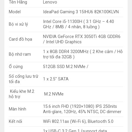
Tên Hãng
Lenovo
Model
IdeaPad Gaming 3 15IHU6 82K100KLVN
Intel Core i5-11300H ( 3.1 GHz – 4.40
Bộ vi xử lý
GHz / 8MB / 4 nhân, 8 luồng )
NVIDIA GeForce RTX 3050Ti 4GB GDDR6
Card đồ họa
/ Intel UHD Graphics
1 x 8GB DDR4 3200MHz ( 2 Khe cắm / Hỗ
Bộ nhớ ram
trợ tối đa 32GB )
Ổ cứng
512GB SSD M.2 NVMe /
Số cổng lưu trữ
1 x 2.5″ SATA
tối đa
Kiểu khe M.2
M.2 NVMe
hỗ trợ
15.6 inch FHD (1920×1080) IPS 250nits
Màn hình
Anti-glare, 120Hz, 45% NTSC, DC dimmer
Kết nối
WiFi 802.11ax (Wi-Fi 6), Bluetooth 5.0
1x USB-C 3.2 Gen 1 (support data