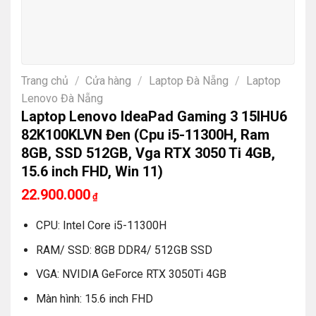
Trang chủ
/
Cửa hàng
/
Laptop Đà Nẵng
/
Laptop
Lenovo Đà Nẵng
Laptop Lenovo IdeaPad Gaming 3 15IHU6
82K100KLVN Đen (Cpu i5-11300H, Ram
8GB, SSD 512GB, Vga RTX 3050 Ti 4GB,
15.6 inch FHD, Win 11)
22.900.000
₫
CPU: Intel Core i5-11300H
RAM/ SSD: 8GB DDR4/ 512GB SSD
VGA: NVIDIA GeForce RTX 3050Ti 4GB
Màn hình: 15.6 inch FHD