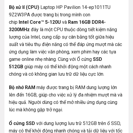
Bộ xử lí (CPU)
Laptop HP Pavilion 14-ep1011TU
9Z2W3PA được trang bị trong mình con
chip
Intel Core™ 5-120U
và
Ram 16GB DDR4-
3200MHz
đây là một CPU thuộc dòng tiết kiệm năng
lượng của Intel, cung cấp sự cân bằng tốt giữa hiệu
suất và tiêu thụ điện năng có thể đáp ứng mượt mà các
ứng dụng làm việc văn phòng, xem phim hay các tựa
game online nhẹ nhàng. Cùng với Ổ cứng
SSD
512GB
giúp máy có thể khởi động một cách nhanh
chóng và có không gian lưu trữ dữ liệu cực lớn.
Bộ nhớ RAM
máy được trang bị RAM dung lượng lớn
lên đến 16GB, giúp cho việc xử lý đa nhiệm mượt mà và
hiệu quả. Người dùng có thể mở nhiều ứng dụng cùng
lúc mà không gặp trở ngại.
Ổ cứng SSD
với dung lượng lưu trữ 512GB trên ổ SSD,
máy có thể khởi động nhanh chóng và tải dữ liệu với tốc