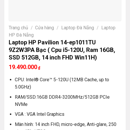
Trang chủ
/
Cửa hàng
/
Laptop Đà Nẵng
/
Laptop
HP Đà Nẵng
Laptop HP Pavilion 14-ep1011TU
9Z2W3PA Bạc ( Cpu i5-120U, Ram 16GB,
SSD 512GB, 14 inch FHD Win11H)
19.490.000
₫
CPU: Intel® Core™ 5-120U (12MB Cache, up to
5.0GHz)
RAM/SSD:16GB DDR4-3200MHz/512GB PCIe
NVMe
VGA : VGA Intel Graphics
Màn hình: 14 inch FHD, micro-edge, Anti-glare, 250