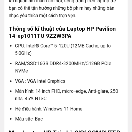
lại nguồn âm thanh sôi nổi, sống động trên laptop để
bạn có thể tận hưởng những bộ phim hay những bản
nhạc yêu thích một cách trọn vẹn.
Thông số kĩ thuật của Laptop HP Pavilion
14-ep1011TU 9Z2W3PA
CPU: Intel® Core™ 5-120U (12MB Cache, up to
5.0GHz)
RAM/SSD:16GB DDR4-3200MHz/512GB PCIe
NVMe
VGA : VGA Intel Graphics
Màn hình: 14 inch FHD, micro-edge, Anti-glare, 250
nits, 45% NTSC
Hệ điều hành: Windows 11 Home
Màu sắc: Bạc