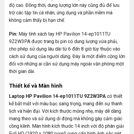
độ cao. Đồng thời, dung lượng lớn này cũng đủ để lưu
trữ các tập tin cá nhân, ứng dụng và phần mềm mà
không cảm thấy bị hạn chế.
Pin:
Máy tính xách tay HP Pavilion 14-ep1011TU
9Z2W3PA được trang bị pin có dung lượng vừa phải,
cho phép sử dụng lâu dài từ 6 đến 8 giờ tùy thuộc vào
cách sử dụng của người dùng. Đây là một điểm cộng lớn
đối với những ai cần sử dụng máy ngoài văn phòng một
thời gian dài.
Thiết kế và Màn hình
Laptop HP Pavilion 14-ep1011TU 9Z2W3PA
có thiết
kế bắt mắt với màu bạc sang trọng, mang đến sự thanh
lịch và hiện đại. Với kích thước mỏng nhẹ, máy dễ dàng
mang theo và sử dụng di động mà không gây cảm giác
cồng kềnh. Màn hình kích thước 14 inch với độ phân giải
Full HD (1920 x 1080 pixel) cung cấp hình ảnh sắc nét