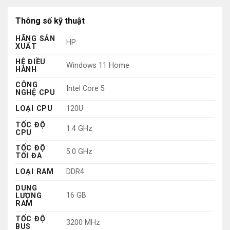
Thông số kỹ thuật
HÃNG SẢN
HP
XUẤT
HỆ ĐIỀU
Windows 11 Home
HÀNH
CÔNG
Intel Core 5
NGHỆ CPU
LOẠI CPU
120U
TỐC ĐỘ
1.4 GHz
CPU
TỐC ĐỘ
5.0 GHz
TỐI ĐA
LOẠI RAM
DDR4
DUNG
16 GB
LƯỢNG
RAM
TỐC ĐỘ
3200 MHz
BUS