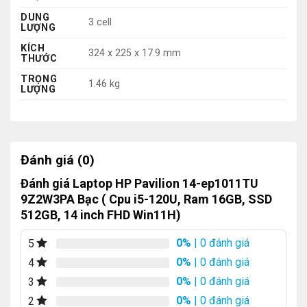
DUNG
3 cell
LƯỢNG
KÍCH
324 x 225 x 17.9 mm
THƯỚC
TRỌNG
1.46 kg
LƯỢNG
Đánh giá (0)
Đánh giá Laptop HP Pavilion 14-ep1011TU
9Z2W3PA Bạc ( Cpu i5-120U, Ram 16GB, SSD
512GB, 14 inch FHD Win11H)
0%
| 0 đánh giá
5
0%
| 0 đánh giá
4
0%
| 0 đánh giá
3
0%
| 0 đánh giá
2