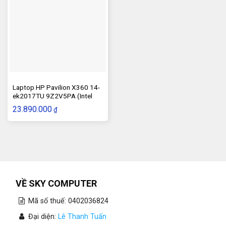
Laptop HP Pavilion X360 14-
ek2017TU 9Z2V5PA (Intel
Core 5 120U | 16GB | 512GB |
23.890.000
₫
14 inch FHD | Cảm ứng | Win
11 | Bạc)
VỀ SKY COMPUTER
Mã số thuế: 0402036824
Đại diện:
Lê Thanh Tuấn