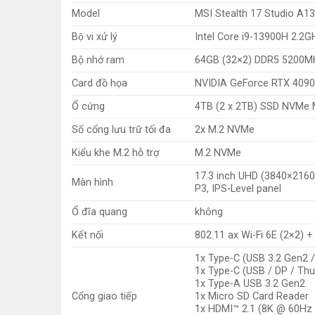
Model
MSI Stealth 17 Studio A13
Bộ vi xử lý
Intel Core i9-13900H 2.2
Bộ nhớ ram
64GB (32×2) DDR5 5200M
Card đồ họa
NVIDIA GeForce RTX 409
Ổ cứng
4TB (2 x 2TB) SSD NVMe M
Số cổng lưu trữ tối đa
2x M.2 NVMe
Kiểu khe M.2 hỗ trợ
M.2 NVMe
17.3 inch UHD (3840×2160)
Màn hình
P3, IPS-Level panel
Ổ đĩa quang
không
Kết nối
802.11 ax Wi-Fi 6E (2×2) 
1x Type-C (USB 3.2 Gen2 /
1x Type-C (USB / DP / Thu
1x Type-A USB 3.2 Gen2
Cổng giao tiếp
1x Micro SD Card Reader
1x HDMI™ 2.1 (8K @ 60Hz