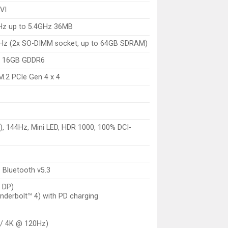
VI
GHz up to 5.4GHz 36MB
Hz (2x SO-DIMM socket, up to 64GB SDRAM)
0 16GB GDDR6
.2 PCIe Gen 4 x 4
, 144Hz, Mini LED, HDR 1000, 100% DCI-
+ Bluetooth v5.3
 DP)
nderbolt™ 4) with PD charging
 / 4K @ 120Hz)