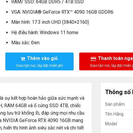
RAM/ SSD: 64GB DDR5 / 4TB SSD
VGA: NVIDIA® GeForce RTX™ 4090 16GB GDDR6
Màn hình: 17.3 inch UHD (3840×2160)
Hệ điều hành: Windows 11 home
Màu sắc: Đen
Thêm vào giỏ
Thanh toán nga
Thông số 
là sự kết hợp hoàn hảo giữa sức mạnh và
Sản phẩm
3900H, RAM 64GB và ổ cứng SSD 4TB, chiếc
ăng lưu trữ khổng lồ, đáp ứng mọi nhu cầu
Tên Hãng
ồ họa NVIDIA GeForce RTX 4090 16GB mang
Model
 hiển thị hình ảnh siêu sắc nét và chi tiết