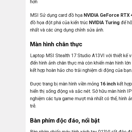
hơn
MSI Sử dụng card đồ họa
NVIDIA GeForce RTX
đồ họa đột phá của kiến trúc
NVIDIA Turing
để hỗ
nhất và các ứng dụng chỉnh sửa ảnh.
Màn hình chân thực
Laptop MSI Stealth 17 Studio A13VI với thiết kế 
đến hình ảnh chân thực mà còn khiến màn hình lớn
kết hợp hoàn hảo cho trải nghiệm di động của bạn
Được trang bị màn hình viền mỏng
16 inch
kết hợp
hiển thị sống động và sắc nét. Sở hữu màn hình IP
nghiệm các tựa game mượt mà nhất có thể, hình ản
trễ.
Bàn phím độc đáo, nổi bật
Bàn phím chiếc máy tính xách tay 013VI rất độc đ