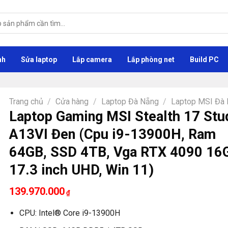
nh
Sửa laptop
Lắp camera
Lắp phòng net
Build PC
Trang chủ
/
Cửa hàng
/
Laptop Đà Nẵng
/
Laptop MSI Đà
Laptop Gaming MSI Stealth 17 Stu
A13VI Đen (Cpu i9-13900H, Ram
64GB, SSD 4TB, Vga RTX 4090 16
17.3 inch UHD, Win 11)
139.970.000
₫
CPU: Intel® Core i9-13900H