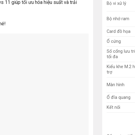
 11 giúp tối ưu hóa hiệu suất và trải
Bộ vi xử lý
Bộ nhớ ram
hé!
Card đồ họa
Ổ cứng
Số cổng lưu tr
tối đa
Kiểu khe M.2 
trợ
Màn hình
Ổ đĩa quang
Kết nối