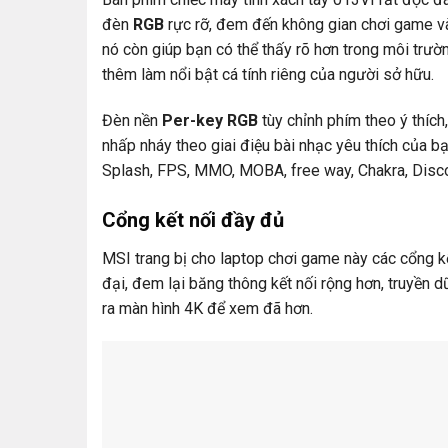
đèn
RGB
rực rỡ, đem đến không gian chơi game và
nó còn giúp bạn có thể thấy rõ hơn trong môi trườ
thêm làm nổi bật cá tính riêng của người sở hữu.
Đèn nền
Per-key RGB
tùy chỉnh phím theo ý thích
nhấp nháy theo giai điệu bài nhạc yêu thích của b
Splash, FPS, MMO, MOBA, free way, Chakra, Disc
Cổng kết nối đầy đủ
MSI trang bị cho laptop chơi game này các cổng k
đại, đem lại băng thông kết nối rộng hơn, truyền dữ
ra màn hình 4K để xem đã hơn.