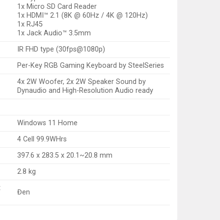
1x Micro SD Card Reader
1x HDMI™ 2.1 (8K @ 60Hz / 4K @ 120Hz)
1x RJ45
1x Jack Audio™ 3.5mm
IR FHD type (30fps@1080p)
Per-Key RGB Gaming Keyboard by SteelSeries
4x 2W Woofer, 2x 2W Speaker Sound by
Dynaudio and High-Resolution Audio ready
Windows 11 Home
4 Cell 99.9WHrs
397.6 x 283.5 x 20.1~20.8 mm
2.8 kg
t
Đen