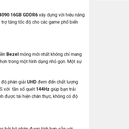
 4090 16GB GDDR6
xây dựng với hiệu năng
 trợ tăng tốc độ cho các game phổ biến
viền
Bezel
mỏng mới nhất không chỉ mang
 hơn trong một hình dạng nhỏ gọn. Một sự
.
 độ phân giải
UHD
đem đến chất lượng
S với
tần số quét
144Hz
giúp bạn trải
h được tái hiện chân thực, không có độ
áo bởi bộ phím được tích hợp sẵn với