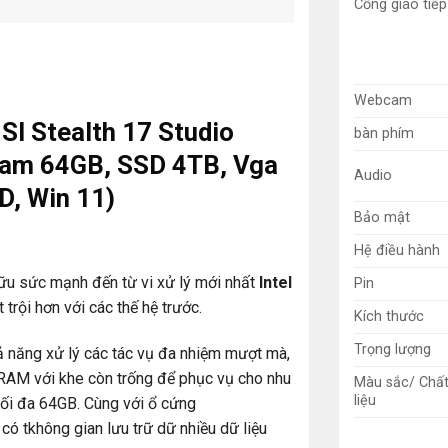
Cổng giao tiếp
Webcam
SI Stealth 17 Studio
bàn phím
Ram 64GB, SSD 4TB, Vga
Audio
D, Win 11)
Bảo mật
Hệ điều hành
ữu sức mạnh đến từ vi xử lý mới nhất
Intel
Pin
rội hơn với các thế hệ trước.
Kích thước
Trọng lượng
 năng xử lý các tác vụ đa nhiệm mượt mà,
RAM với khe còn trống để phục vụ cho nhu
Màu sắc/ Chấ
liệu
 tối đa 64GB. Cùng với ổ cứng
có tkhông gian lưu trữ dữ nhiều dữ liệu