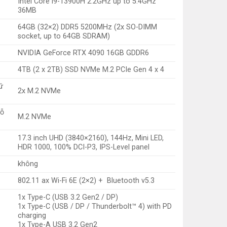
Intel Core i9-13900H 2.2GHz up to 5.4GHz
36MB
64GB (32×2) DDR5 5200MHz (2x SO-DIMM
socket, up to 64GB SDRAM)
NVIDIA GeForce RTX 4090 16GB GDDR6
4TB (2 x 2TB) SSD NVMe M.2 PCIe Gen 4 x 4
ữ
2x M.2 NVMe
hỗ
M.2 NVMe
17.3 inch UHD (3840×2160), 144Hz, Mini LED,
HDR 1000, 100% DCI-P3, IPS-Level panel
không
802.11 ax Wi-Fi 6E (2×2) + Bluetooth v5.3
1x Type-C (USB 3.2 Gen2 / DP)
1x Type-C (USB / DP / Thunderbolt™ 4) with PD
charging
1x Type-A USB 3.2 Gen2