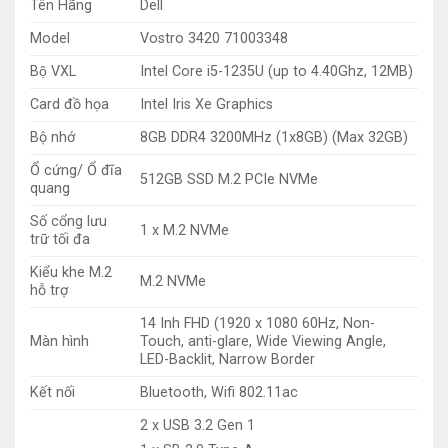
Tên Hãng
Dell
Model
Vostro 3420 71003348
Bộ VXL
Intel Core i5-1235U (up to 4.40Ghz, 12MB)
Card đồ họa
Intel Iris Xe Graphics
Bộ nhớ
8GB DDR4 3200MHz (1x8GB) (Max 32GB)
Ổ cứng/ Ổ đĩa
512GB SSD M.2 PCIe NVMe
quang
Số cổng lưu
1 x M.2 NVMe
trữ tối đa
Kiểu khe M.2
M.2 NVMe
hỗ trợ
14 Inh FHD (1920 x 1080 60Hz, Non-
Màn hình
Touch, anti-glare, Wide Viewing Angle,
LED-Backlit, Narrow Border
Kết nối
Bluetooth, Wifi 802.11ac
2 x USB 3.2 Gen 1