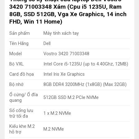
3420 71003348 Xám (Cpu i5 1235U, Ram
8GB, SSD 512GB, Vga Xe Graphics, 14 inch
FHD, Win 11 Home)
Sản phẩm
Máy tính xách tay
Tên Hãng
Dell
Model
Vostro 3420 71003348
Bộ VXL
Intel Core i5-1235U (up to 4.40Ghz, 12MB)
Card đồ họa
Intel Iris Xe Graphics
Bộ nhớ
8GB DDR4 3200MHz (1x8GB) (Max 32GB)
Ổ cứng/ Ổ đĩa
512GB SSD M.2 PCIe NVMe
quang
Số cổng lưu
1 x M.2 NVMe
trữ tối đa
Kiểu khe M.2
M.2 NVMe
hỗ trợ