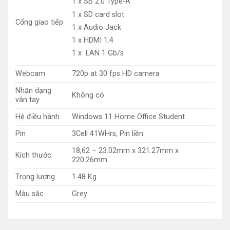
1 x SB 2.0 Type-A
1 x SD card slot
Cổng giao tiếp
1 x Audio Jack
1 x HDMI 1.4
1 x LAN 1 Gb/s
Webcam
720p at 30 fps HD camera
Nhận dạng
Không có
vân tay
Hệ điều hành
Windows 11 Home Office Student
Pin
3Cell 41WHrs, Pin liền
18,62 – 23.02mm x 321.27mm x
Kích thước
220.26mm
Trọng lượng
1.48 Kg
Màu sắc
Grey