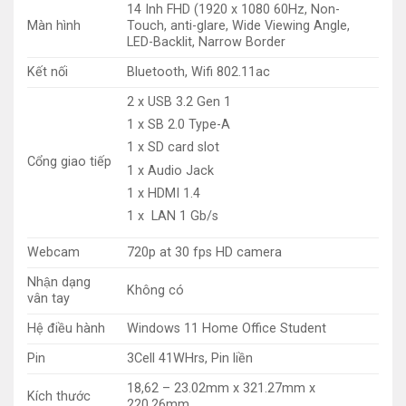
14 Inh FHD (1920 x 1080 60Hz, Non-
Màn hình
Touch, anti-glare, Wide Viewing Angle,
LED-Backlit, Narrow Border
Kết nối
Bluetooth, Wifi 802.11ac
2 x USB 3.2 Gen 1
1 x SB 2.0 Type-A
1 x SD card slot
Cổng giao tiếp
1 x Audio Jack
1 x HDMI 1.4
1 x LAN 1 Gb/s
Webcam
720p at 30 fps HD camera
Nhận dạng
Không có
vân tay
Hệ điều hành
Windows 11 Home Office Student
Pin
3Cell 41WHrs, Pin liền
18,62 – 23.02mm x 321.27mm x
Kích thước
220.26mm