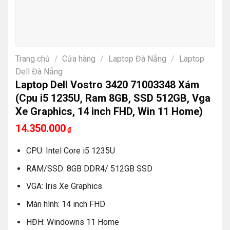
Trang chủ
/
Cửa hàng
/
Laptop Đà Nẵng
/
Laptop
Dell Đà Nẵng
Laptop Dell Vostro 3420 71003348 Xám
(Cpu i5 1235U, Ram 8GB, SSD 512GB, Vga
Xe Graphics, 14 inch FHD, Win 11 Home)
14.350.000
₫
CPU: Intel Core i5 1235U
RAM/SSD: 8GB DDR4/ 512GB SSD
VGA: Iris Xe Graphics
Màn hình: 14 inch FHD
HĐH: Windowns 11 Home