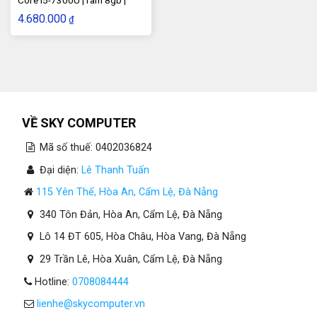
Sdd 256Gb | Màn 14″
4.680.000
₫
VỀ SKY COMPUTER
Mã số thuế: 0402036824
Đại diện:
Lê Thanh Tuấn
115 Yên Thế, Hòa An, Cẩm Lệ, Đà Nẵng
340 Tôn Đản, Hòa An, Cẩm Lệ, Đà Nẵng
Lô 14 ĐT 605, Hòa Châu, Hòa Vang, Đà Nẵng
29 Trần Lê, Hòa Xuân, Cẩm Lệ, Đà Nẵng
Hotline:
0708084444
lienhe@skycomputer.vn