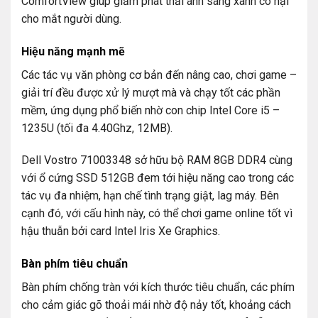
ComfortView giúp giảm phát thải ánh sáng xanh có hại
cho mắt người dùng.
Hiệu năng mạnh mẽ
Các tác vụ văn phòng cơ bản đến nâng cao, chơi game –
giải trí đều được xử lý mượt mà và chạy tốt các phần
mềm, ứng dụng phổ biến nhờ con chip Intel Core i5 –
1235U (tối đa 4.40Ghz, 12MB).
Dell Vostro 71003348 sở hữu bộ RAM 8GB DDR4 cùng
với ổ cứng SSD 512GB đem tới hiệu năng cao trong các
tác vụ đa nhiệm, hạn chế tình trạng giật, lag máy. Bên
cạnh đó, với cấu hình này, có thể chơi game online tốt vì
hậu thuẫn bởi card Intel Iris Xe Graphics.
Bàn phím tiêu chuẩn
Bàn phím chống tràn với kích thước tiêu chuẩn, các phím
cho cảm giác gõ thoải mái nhờ độ nảy tốt, khoảng cách