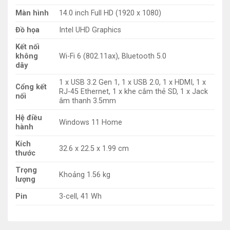
Màn hình
14.0 inch Full HD (1920 x 1080)
Đồ họa
Intel UHD Graphics
Kết nối
không
Wi-Fi 6 (802.11ax), Bluetooth 5.0
dây
1 x USB 3.2 Gen 1, 1 x USB 2.0, 1 x HDMI, 1 x
Cổng kết
RJ-45 Ethernet, 1 x khe cắm thẻ SD, 1 x Jack
nối
âm thanh 3.5mm
Hệ điều
Windows 11 Home
hành
Kích
32.6 x 22.5 x 1.99 cm
thước
Trọng
Khoảng 1.56 kg
lượng
Pin
3-cell, 41 Wh