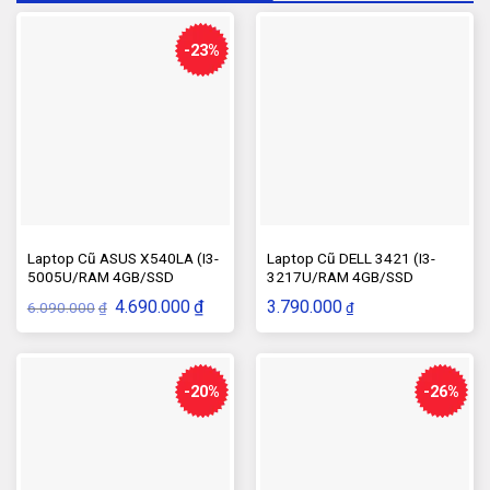
-23%
Laptop Cũ ASUS X540LA (I3-
Laptop Cũ DELL 3421 (I3-
5005U/RAM 4GB/SSD
3217U/RAM 4GB/SSD
120GB/VGA–HD)
120GB/VGA–HD)
Giá
Giá
4.690.000
₫
3.790.000
6.090.000
₫
₫
gốc
hiện
là:
tại
6.090.000₫.
là:
4.690.000₫.
-20%
-26%