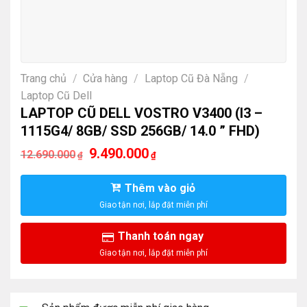
Trang chủ
/
Cửa hàng
/
Laptop Cũ Đà Nẵng
/
Laptop Cũ Dell
LAPTOP CŨ DELL VOSTRO V3400 (I3 –
1115G4/ 8GB/ SSD 256GB/ 14.0 ” FHD)
Giá
Giá
9.490.000
12.690.000
₫
₫
gốc
hiện
là:
tại
12.690.000₫.
là:
Thêm vào giỏ
9.490.000₫.
Thanh toán ngay