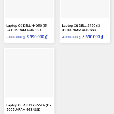
Laptop Cũ DELL N4050 (I5-
Laptop Cũ DELL 2420 (I3-
2410M/RAM 4GB/SSD
3110U/RAM 4GB/SSD
120GB/VGA–HD)
120GB/VGA–HD)
Giá
Giá
Giá
Giá
3.990.000
₫
3.690.000
₫
5.000.000
4.990.000
₫
₫
gốc
hiện
gốc
hiện
là:
tại
là:
tại
5.000.000₫.
là:
4.990.000₫.
là:
3.990.000₫.
3.690.
Laptop Cũ ASUS X455LA (I3-
5005U/RAM 4GB/SSD
120G/VGA–HD)