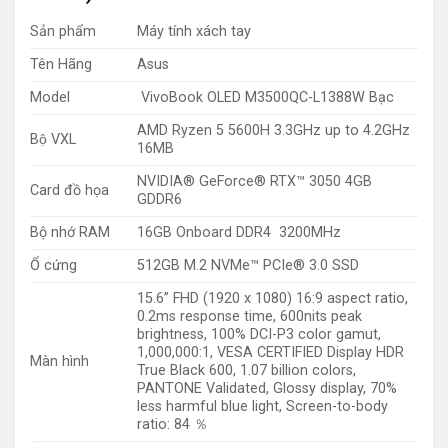
Sản phẩm
Máy tính xách tay
Tên Hãng
Asus
Model
VivoBook OLED M3500QC-L1388W Bạc
AMD Ryzen 5 5600H 3.3GHz up to 4.2GHz
Bộ VXL
16MB
NVIDIA® GeForce® RTX™ 3050 4GB
Card đồ họa
GDDR6
Bộ nhớ RAM
16GB Onboard DDR4 3200MHz
Ổ cứng
512GB M.2 NVMe™ PCIe® 3.0 SSD
15.6” FHD (1920 x 1080) 16:9 aspect ratio,
0.2ms response time, 600nits peak
brightness, 100% DCI-P3 color gamut,
1,000,000:1, VESA CERTIFIED Display HDR
Màn hình
True Black 600, 1.07 billion colors,
PANTONE Validated, Glossy display, 70%
less harmful blue light, Screen-to-body
ratio: 84 ％