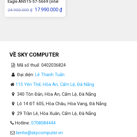
Eagle AN515-57-5669 (intel
Core i5-11400H, RAM 8GB,
Giá
Giá
17.990.000
₫
24.900.000
₫
SSD 512GB, VGA Card Nividia
gốc
hiện
là:
tại
GTX 1650 4GB)
24.900.000₫.
là:
17.990.000₫.
VỀ SKY COMPUTER
Mã số thuế: 0402036824
Đại diện:
Lê Thanh Tuấn
115 Yên Thế, Hòa An, Cẩm Lệ, Đà Nẵng
340 Tôn Đản, Hòa An, Cẩm Lệ, Đà Nẵng
Lô 14 ĐT 605, Hòa Châu, Hòa Vang, Đà Nẵng
29 Trần Lê, Hòa Xuân, Cẩm Lệ, Đà Nẵng
Hotline:
0708084444
lienhe@skycomputer.vn