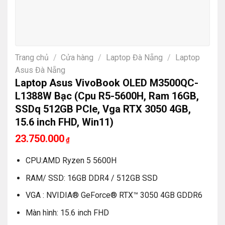
Trang chủ
/
Cửa hàng
/
Laptop Đà Nẵng
/
Laptop
Asus Đà Nẵng
Laptop Asus VivoBook OLED M3500QC-
L1388W Bạc (Cpu R5-5600H, Ram 16GB,
SSDq 512GB PCle, Vga RTX 3050 4GB,
15.6 inch FHD, Win11)
23.750.000
₫
CPU:AMD Ryzen 5 5600H
RAM/ SSD: 16GB DDR4 / 512GB SSD
VGA : NVIDIA® GeForce® RTX™ 3050 4GB GDDR6
Màn hình: 15.6 inch FHD