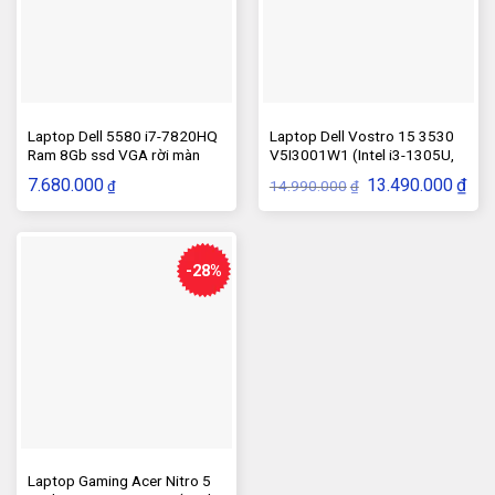
Laptop Dell 5580 i7-7820HQ
Laptop Dell Vostro 15 3530
Ram 8Gb ssd VGA rời màn
V5I3001W1 (Intel i3-1305U,
15.6″ FHD sạc rin
Ram 8GB, SSD 256GB)
Giá
Giá
7.680.000
13.490.000
₫
14.990.000
₫
₫
gốc
hiện
là:
tại
14.990.000₫.
là:
13.4
-28%
Laptop Gaming Acer Nitro 5