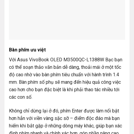
Bàn phím ưu việt
Với Asus VivoBook OLED M3500QC-L1388W Bạc bạn
có thể soạn thảo văn bản dễ dàng, thoải mái ở một tốc
độ cao nhờ vào bàn phím tiêu chuẩn với hành trình 1.4
mm. Bàn phím số phụ sẽ mang đến hiệu quả công việc
cao hơn cho bạn đặc biệt là khi phải thao tác nhiều tới
các con số.
Không chỉ dừng lại ở đó, phím Enter được làm nổi bật
hơn hẳn với viền vàng sặc sỡ – điểm độc đáo mà bạn
hiếm khi bắt gặp ở những dòng máy khác, giúp bạn xác
định phím nhanh và chính xác hơn, góp phần nâng cao