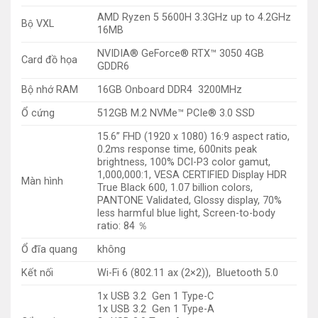
AMD Ryzen 5 5600H 3.3GHz up to 4.2GHz
Bộ VXL
16MB
NVIDIA® GeForce® RTX™ 3050 4GB
Card đồ họa
GDDR6
Bộ nhớ RAM
16GB Onboard DDR4 3200MHz
Ổ cứng
512GB M.2 NVMe™ PCIe® 3.0 SSD
15.6” FHD (1920 x 1080) 16:9 aspect ratio,
0.2ms response time, 600nits peak
brightness, 100% DCI-P3 color gamut,
1,000,000:1, VESA CERTIFIED Display HDR
Màn hình
True Black 600, 1.07 billion colors,
PANTONE Validated, Glossy display, 70%
less harmful blue light, Screen-to-body
ratio: 84 ％
Ổ đĩa quang
không
Kết nối
Wi-Fi 6 (802.11 ax (2×2)), Bluetooth 5.0
1x USB 3.2 Gen 1 Type-C
1x USB 3.2 Gen 1 Type-A