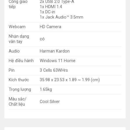
Cổng giao
2x USB 2.0 Type-A
tiếp
1x HDMI 1.4
1x DC-in
1x Jack Audio™ 3.5mm
Webcam
HD Camera
Nhận dạng
có
vân tay
Audio
Harman Kardon
Hệ điều hành
Windows 11 Home
Pin
3 Cells 63WHrs
Kích thước
35.98 x 23.53 x 1.89 ~ 1.99 (cm)
Trọng lượng
1.65kg
Màu sắc/
Cool Silver
Chất liệu