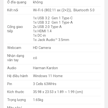
Ổ đĩa quang
không
Kết nối
Wi-Fi 6 (802.11 ax (2×2)), Bluetooth 5.0
1x USB 3.2 Gen 1 Type-C
1x USB 3.2 Gen 1 Type-A
Cổng giao
2x USB 2.0 Type-A
tiếp
1x HDMI 1.4
1x DC-in
1x Jack Audio™ 3.5mm
Webcam
HD Camera
Nhận dạng
có
vân tay
Audio
Harman Kardon
Hệ điều hành
Windows 11 Home
Pin
3 Cells 63WHrs
Kích thước
35.98 x 23.53 x 1.89 ~ 1.99 (cm)
Trọng lượng
1.65kg
Màu sắc/