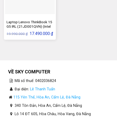
Laptop Lenovo ThinkBook 15
G5 IRL (21JD001QVN) (Intel
Core i5-1335U, Ram 8GB, SSD
Giá
Giá
17.490.000
₫
19.990.000
₫
512GB)
gốc
hiện
là:
tại
19.990.000₫.
là:
17.490.000₫.
VỀ SKY COMPUTER
Mã số thuế: 0402036824
Đại diện:
Lê Thanh Tuấn
115 Yên Thế, Hòa An, Cẩm Lệ, Đà Nẵng
340 Tôn Đản, Hòa An, Cẩm Lệ, Đà Nẵng
Lô 14 ĐT 605, Hòa Châu, Hòa Vang, Đà Nẵng