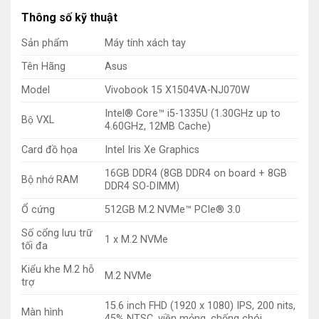
Thông số kỹ thuật
Sản phẩm
Máy tính xách tay
Tên Hãng
Asus
Model
Vivobook 15 X1504VA-NJ070W
Intel® Core™ i5-1335U (1.30GHz up to
Bộ VXL
4.60GHz, 12MB Cache)
Card đồ họa
Intel Iris Xe Graphics
16GB DDR4 (8GB DDR4 on board + 8GB
Bộ nhớ RAM
DDR4 SO-DIMM)
Ổ cứng
512GB M.2 NVMe™ PCIe® 3.0
Số cổng lưu trữ
1 x M.2 NVMe
tối đa
Kiểu khe M.2 hỗ
M.2 NVMe
trợ
15.6 inch FHD (1920 x 1080) IPS, 200 nits,
Màn hình
45% NTSC, viền mỏng, chống chói