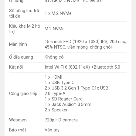
Ổ cứng
512GB M.2 NVMe™ PCIe® 3.0
Số cổng lưu trữ
1 x M.2 NVMe
tối đa
Kiểu khe M.2 hỗ
M.2 NVMe
trợ
15.6 inch FHD (1920 x 1080) IPS, 200 nits,
Màn hình
45% NTSC, viền mỏng, chống chói
Ổ đĩa quang
Không có
Kết nối
Intel Wi-Fi 6 (802.11aX) +Bluetooth 5.0
1 x HDMI
1 x USB Type C
2 x USB 3.2 Gen 1 Type-C1x USB
Cổng giao tiếp
2.0 Type-A
1 x SD Reader Card
1 x Jack Audio™ 3.5mm
2 x Speaker
Webcam
720p HD camera
Bảo mật
Vân tay