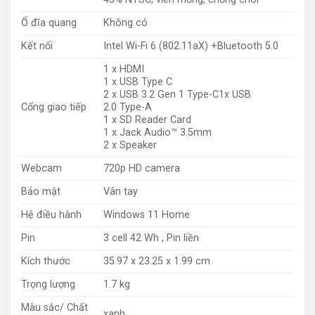
Ổ đĩa quang
Không có
Kết nối
Intel Wi-Fi 6 (802.11aX) +Bluetooth 5.0
1 x HDMI
1 x USB Type C
2 x USB 3.2 Gen 1 Type-C1x USB
Cổng giao tiếp
2.0 Type-A
1 x SD Reader Card
1 x Jack Audio™ 3.5mm
2 x Speaker
Webcam
720p HD camera
Bảo mật
Vân tay
Hệ điều hành
Windows 11 Home
Pin
3 cell 42 Wh , Pin liền
Kích thước
35.97 x 23.25 x 1.99 cm
Trọng lượng
1.7 kg
Màu sắc/ Chất
xanh