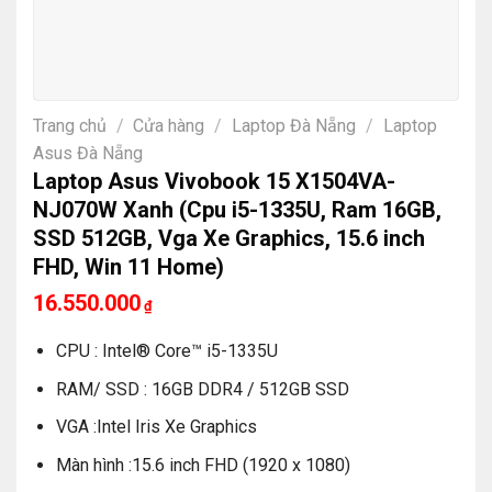
Trang chủ
/
Cửa hàng
/
Laptop Đà Nẵng
/
Laptop
Asus Đà Nẵng
Laptop Asus Vivobook 15 X1504VA-
NJ070W Xanh (Cpu i5-1335U, Ram 16GB,
SSD 512GB, Vga Xe Graphics, 15.6 inch
FHD, Win 11 Home)
16.550.000
₫
CPU : Intel® Core™ i5-1335U
RAM/ SSD : 16GB DDR4 / 512GB SSD
VGA :Intel Iris Xe Graphics
Màn hình :15.6 inch FHD (1920 x 1080)