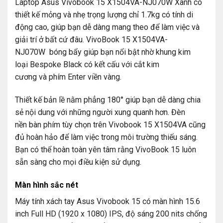
Laptop Asus Vivobook 15 X1504VA-NJ070W Xanh có
thiết kế mỏng và nhẹ trọng lượng chỉ 1.7kg có tính di
động cao, giúp bạn dễ dàng mang theo để làm việc và
giải trí ở bất cứ đâu. VivoBook 15 X1504VA-
NJ070W bóng bẩy giúp bạn nổi bật nhờ khung kim
loại Bespoke Black có kết cấu với
cắt kim
cương
và phím
Enter
viền vàng.
Thiết kế bản lề nằm phẳng 180° giúp bạn dễ dàng chia
sẻ nội dung với những người xung quanh hơn. Đèn
nền bàn phím tùy chọn trên Vivobook 15 X1504VA cũng
đủ hoàn hảo để làm việc trong môi trường thiếu sáng.
Bạn có thể hoàn toàn yên tâm rằng VivoBook 15 luôn
sẵn sàng cho mọi điều kiện sử dụng.
Màn hình sắc nét
Máy tính xách tay Asus Vivobook 15 có màn hình 15.6
inch Full HD (1920 x 1080) IPS, độ sáng 200 nits chống