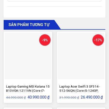
SẢN PHẨM TƯƠNG TỰ
-9%
-17%
Laptop Gaming MSI Katana 15
Laptop Acer Swift 3 SF314-
B13VGK-1211VN (Core i7-
512-56QN (Core i5-1240P,
13620H, RTX 4070 8GB)
Ram 16GB, SSD 512GB)
Giá
Giá
Giá
Giá
40.990.000
₫
26.490.000
₫
44.990.000
31.990.000
₫
₫
gốc
hiện
gốc
hiện
là:
tại
là:
tại
44.990.000₫.
là:
31.990.000₫.
là: