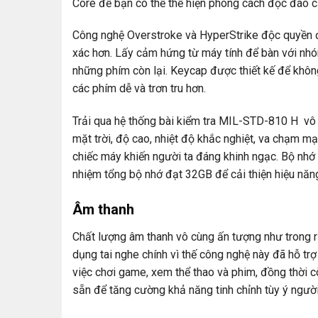
Core để bạn có thể thể hiện phong cách độc đáo c
Công nghệ Overstroke và HyperStrike độc ​​quyền
xác hơn. Lấy cảm hứng từ máy tính để bàn với nh
những phím còn lại. Keycap được thiết kế để khôn
các phím dễ và trơn tru hơn.
Trải qua hệ thống bài kiểm tra MIL-STD-810 H vô 
mặt trời, độ cao, nhiệt độ khắc nghiệt, va chạm m
chiếc máy khiến người ta đáng khinh ngạc. Bộ nhớ 
nhiệm tổng bộ nhớ đạt 32GB để cải thiện hiệu năng
Âm thanh
Chất lượng âm thanh vô cùng ấn tượng như trong 
dụng tai nghe chính vì thế công nghệ này đã hỗ trợ
việc chơi game, xem thể thao và phim, đồng thời 
sẵn để tăng cường khả năng tinh chỉnh tùy ý ngườ