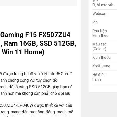
Wi-
Fi, bluetooth
Webcam
Pin
Phụ kiện
UF Gaming F15 FX507ZU4
kèm theo
, Ram 16GB, SSD 512GB,
Màu sắc
(Colour)
, Win 11 Home)
Kích thước
Khối lượng
ợc trang bị bộ vi xử lý Intel® Core™
Hệ điều
hành
anh chóng cộng với tùy chọn đồ
 cạnh đó, ổ cứng SSD 512GB giúp bạn có
hanh hơn mà không cần phải chờ đợi lâu
FX507ZU4-LP040W được thiết kế với cấu
 lượng, mang đến sự năng động, mạnh mẽ