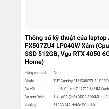
Thông số kỹ thuật của lapto
FX507ZU4 LP040W Xám (Cpu 
SSD 512GB, Vga RTX 4050 6GB
Home)
Hãng sản xuất
Asus
Model
TUF Gaming F15 FX507ZU4-LP040
Bộ VXL
Intel® Core™ i7-12700H (24M Cache
Bộ nhớ RAM
1 x 16GB (2×8) DDR4 3200MHz ( 2 K
Ổ cứng
512GB M.2 NVMe PCIe 4.0