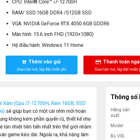
CPU: Intel® Core™ i7-12700H
RAM/ SSD:16GB DDR4 /512GB SSD
VGA: NVIDIA GeForce RTX 4050 6GB GDDR6
Màn hình: 15.6 inch FHD (1920×1080)
Hệ điều hành: Windows 11 Home
Thêm vào giỏ
Thanh toán nga
Thông số 
 Xám (Cpu i7-12700H, Ram 16GB, SSD
Hãng sản
e)
sẽ giúp bạn có một cái nhìn mới hoàn
xuất
ung không kém phần quyến rũ, thiết kế nhẹ
Model
ản nhiệt tiên tiến nhất trên thế giới nhằm
ván game kéo dài. Ngoài ra, khả năng làm
Bộ VXL