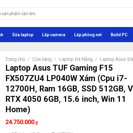
nh
Sửa laptop
Lắp camera
Lắp phòng net
Build PC
Trang chủ
/
Cửa hàng
/
Laptop Đà Nẵng
/
Laptop Asus Đ
Laptop Asus TUF Gaming F15
FX507ZU4 LP040W Xám (Cpu i7-
12700H, Ram 16GB, SSD 512GB, V
RTX 4050 6GB, 15.6 inch, Win 11
Home)
24.750.000
₫