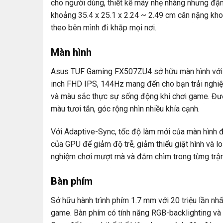
cho người dùng, thiết kế máy nhẹ nhàng nhưng đậm
khoảng 35.4 x 25.1 x 2.24 ~ 2.49 cm cân nặng kho
theo bên mình đi khắp mọi nơi.
Màn hình
Asus TUF Gaming FX507ZU4 sở hữu màn hình với 
inch FHD IPS, 144Hz mang đến cho bạn trải nghiệm 
và màu sắc thực sự sống động khi chơi game. Đượ
màu tươi tắn, góc rộng nhìn nhiều khía cạnh.
Với Adaptive-Sync, tốc độ làm mới của màn hình đ
của GPU để giảm độ trễ, giảm thiểu giật hình và lo
nghiệm chơi mượt mà và đắm chìm trong từng trậ
Bàn phím
Sở hữu hành trình phím 1.7 mm với 20 triệu lần nh
game. Bàn phím có tính năng RGB-backlighting và