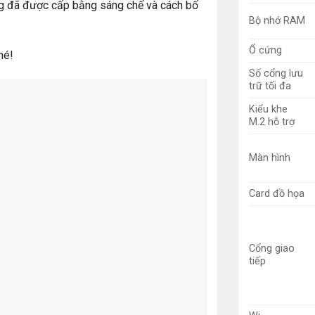
ang đã được cấp bằng sáng chế và cách bố
Bộ nhớ RAM
Ổ cứng
hé!
Số cổng lưu
trữ tối đa
Kiểu khe
M.2 hỗ trợ
Màn hình
Card đồ họa
Cổng giao
tiếp