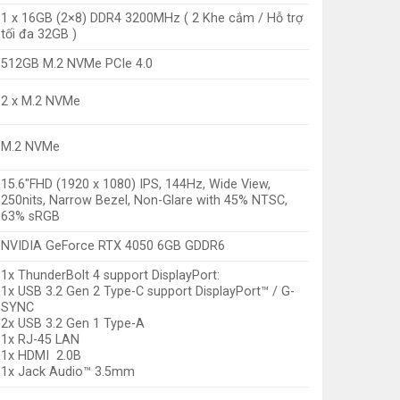
1 x 16GB (2×8) DDR4 3200MHz ( 2 Khe cắm / Hỗ trợ
tối đa 32GB )
512GB M.2 NVMe PCIe 4.0
2 x M.2 NVMe
M.2 NVMe
15.6″FHD (1920 x 1080) IPS, 144Hz, Wide View,
250nits, Narrow Bezel, Non-Glare with 45% NTSC,
63% sRGB
NVIDIA GeForce RTX 4050 6GB GDDR6
1x ThunderBolt 4 support DisplayPort:
1x USB 3.2 Gen 2 Type-C support DisplayPort™ / G-
SYNC
2x USB 3.2 Gen 1 Type-A
1x RJ-45 LAN
1x HDMI 2.0B
1x Jack Audio™ 3.5mm