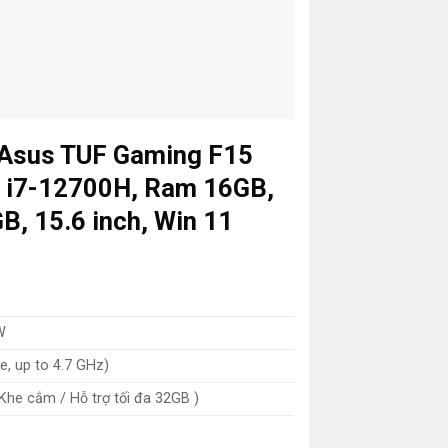
p Asus TUF Gaming F15
i7-12700H, Ram 16GB,
, 15.6 inch, Win 11
W
, up to 4.7 GHz)
he cắm / Hỗ trợ tối đa 32GB )