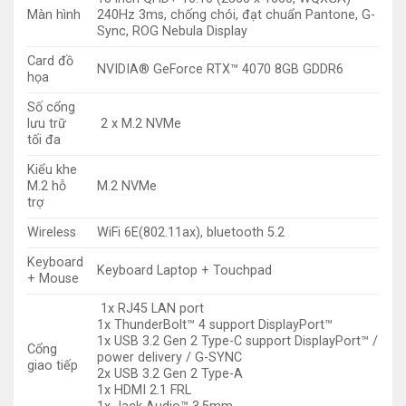
Màn hình
240Hz 3ms, chống chói, đạt chuẩn Pantone, G-
Sync, ROG Nebula Display
Card đồ
NVIDIA® GeForce RTX™ 4070 8GB GDDR6
họa
Số cổng
lưu trữ
2 x M.2 NVMe
tối đa
Kiểu khe
M.2 hỗ
M.2 NVMe
trợ
Wireless
WiFi 6E(802.11ax), bluetooth 5.2
Keyboard
Keyboard Laptop + Touchpad
+ Mouse
1x RJ45 LAN port
1x ThunderBolt™ 4 support DisplayPort™
1x USB 3.2 Gen 2 Type-C support DisplayPort™ /
Cổng
power delivery / G-SYNC
giao tiếp
2x USB 3.2 Gen 2 Type-A
1x HDMI 2.1 FRL