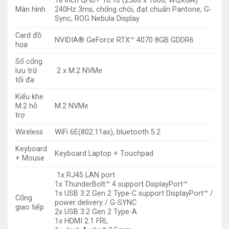
18 inch QHD+ 16:10 (2560 x 1600, WQXGA)
Màn hình
240Hz 3ms, chống chói, đạt chuẩn Pantone, G-
Sync, ROG Nebula Display
Card đồ
NVIDIA® GeForce RTX™ 4070 8GB GDDR6
họa
Số cổng
lưu trữ
2 x M.2 NVMe
tối đa
Kiểu khe
M.2 hỗ
M.2 NVMe
trợ
Wireless
WiFi 6E(802.11ax), bluetooth 5.2
Keyboard
Keyboard Laptop + Touchpad
+ Mouse
1x RJ45 LAN port
1x ThunderBolt™ 4 support DisplayPort™
1x USB 3.2 Gen 2 Type-C support DisplayPort™ /
Cổng
power delivery / G-SYNC
giao tiếp
2x USB 3.2 Gen 2 Type-A
1x HDMI 2.1 FRL