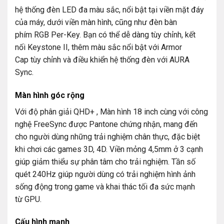
hệ thống đèn LED đa màu sắc, nổi bật tại viền mặt đáy
của máy, dưới viền màn hình, cũng như đèn bàn
phím RGB Per-Key. Bạn có thể dễ dàng tùy chỉnh, kết
nối Keystone II, thêm màu sắc nổi bật với Armor
Cap tùy chỉnh và điều khiển hệ thống đèn với AURA
Sync.
Màn hình góc rộng
Với độ phân giải QHD+ , Màn hình 18 inch cùng với công
nghệ FreeSync được Pantone chứng nhận, mang đến
cho người dùng những trải nghiệm chân thực, đặc biệt
khi chơi các games 3D, 4D. Viền mỏng 4,5mm ở 3 cạnh
giúp giảm thiểu sự phân tâm cho trải nghiệm. Tần số
quét 240Hz giúp người dùng có trải nghiệm hình ảnh
sống động trong game và khai thác tối đa sức mạnh
từ GPU.
Cấu hình mạnh