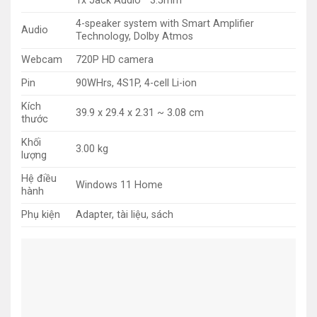
1x Jack Audio™ 3.5mm
4-speaker system with Smart Amplifier
Audio
Technology, Dolby Atmos
Webcam
720P HD camera
Pin
90WHrs, 4S1P, 4-cell Li-ion
Kích
39.9 x 29.4 x 2.31 ~ 3.08 cm
thước
Khối
3.00 kg
lượng
Hệ điều
Windows 11 Home
hành
Phụ kiện
Adapter, tài liệu, sách