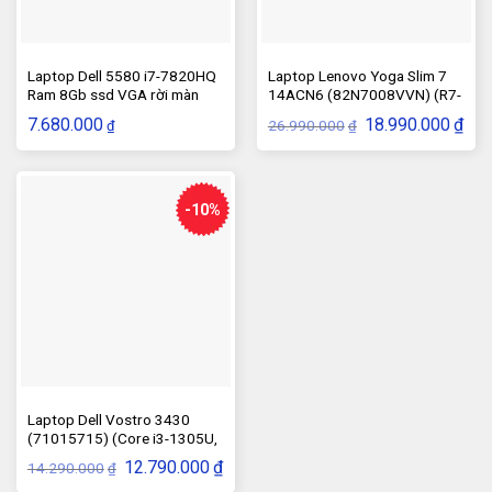
Laptop Dell 5580 i7-7820HQ
Laptop Lenovo Yoga Slim 7
Ram 8Gb ssd VGA rời màn
14ACN6 (82N7008VVN) (R7-
15.6″ FHD sạc rin
5800U, 8GB, SSD 512GB)
Giá
Giá
7.680.000
18.990.000
₫
26.990.000
₫
₫
gốc
hiện
là:
tại
26.990.000₫.
là:
18.9
-10%
Laptop Dell Vostro 3430
(71015715) (Core i3-1305U,
RAM 8GB, 256GB SSD)
Giá
Giá
12.790.000
₫
14.290.000
₫
gốc
hiện