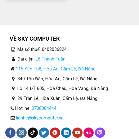
là:
tại
14.290.000₫.
là:
12.790.000₫.
VỀ SKY COMPUTER
Mã số thuế: 0402036824
Đại diện:
Lê Thanh Tuấn
115 Yên Thế, Hòa An, Cẩm Lệ, Đà Nẵng
340 Tôn Đản, Hòa An, Cẩm Lệ, Đà Nẵng
Lô 14 ĐT 605, Hòa Châu, Hòa Vang, Đà Nẵng
29 Trần Lê, Hòa Xuân, Cẩm Lệ, Đà Nẵng
Hotline:
0708084444
lienhe@skycomputer.vn