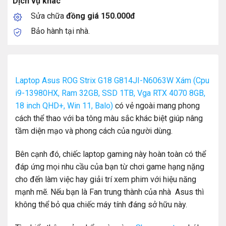
Dịch vụ khác
Sửa chữa
đồng giá 150.000đ
Bảo hành tại nhà.
Laptop Asus ROG Strix G18 G814JI-N6063W Xám (Cpu
i9-13980HX, Ram 32GB, SSD 1TB, Vga RTX 4070 8GB,
18 inch QHD+, Win 11, Balo)
có vẻ ngoài mang phong
cách thể thao với ba tông màu sắc khác biệt giúp nâng
tầm diện mạo và phong cách của người dùng.
Bên cạnh đó, chiếc laptop gaming này hoàn toàn có thể
đáp ứng mọi nhu cầu của bạn từ chơi game hạng nặng
cho đến làm việc hay giải trí xem phim với hiệu năng
mạnh mẽ. Nếu bạn là Fan trung thành của nhà Asus thì
không thể bỏ qua chiếc máy tính đáng sở hữu này.