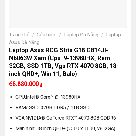
Trang chủ
/
Cửa hàng
/
Laptop Đà Nẵng
/
Laptop
Asus Đà Nẵng
Laptop Asus ROG Strix G18 G814JI-
N6063W Xám (Cpu i9-13980HX, Ram
32GB, SSD 1TB, Vga RTX 4070 8GB, 18
inch QHD+, Win 11, Balo)
68.880.000
₫
CPU:Intel® Core™ i9-13980HX
RAM/ SSD: 32GB DDR5 / 1TB SSD
VGA:NVIDIA® GeForce RTX™ 4070 8GB GDDR6
Màn hình: 18 inch QHD+ (2560 x 1600, WQXGA)