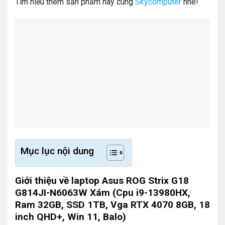
Tìm hiểu thêm sản phẩm này cùng
Skycomputer
nhé!
Mục lục nội dung
Giới thiệu về laptop Asus ROG Strix G18
G814JI-N6063W Xám (Cpu i9-13980HX,
Ram 32GB, SSD 1TB, Vga RTX 4070 8GB, 18
inch QHD+, Win 11, Balo)