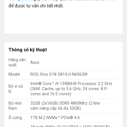
để được tư vấn chi tiết nhất.
Thông số kỹ thuật
Hãng sãn
Asus
xuất
Model
ROG Strix G18 G814JI-N6063W
Intel® Core™ i9-13980HX Processor 2.2 GHz
Bộ vi xử
(36M Cache, up to 5.6 GHz, 24 cores: 8 P-
lý
cores and 16 E-cores)
Bộ nhớ
32GB (2x16GB) DDR5 4800Mhz (2 khe
Ram
cắm nâng cấp tối đa 32GB)
Ổ cứng
1TB M.2 NVMe™ PCIe® 4.0