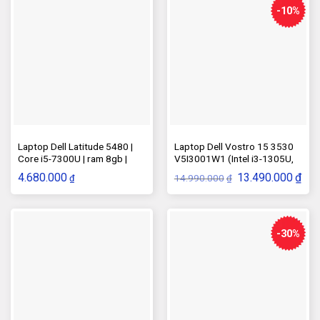
-10%
Laptop Dell Latitude 5480 |
Laptop Dell Vostro 15 3530
Core i5-7300U | ram 8gb |
V5I3001W1 (Intel i3-1305U,
Sdd 256Gb | Màn 14″
Ram 8GB, SSD 256GB)
Giá
Giá
4.680.000
13.490.000
₫
14.990.000
₫
₫
gốc
hiện
là:
tại
14.990.000₫.
là:
13.4
-30%