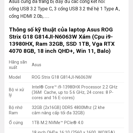
Asus cũng đã trang bị đầy đủ các cổng kết nối:
cổng USB 3.2 Type C, 3 cổng USB 3.2 thế hệ 1 Type A.,
cổng HDMI 2.0b,……
Thông số kỹ thuật của laptop Asus ROG
Strix G18 G814JI-N6063W Xám (Cpu i9-
13980HX, Ram 32GB, SSD 1TB, Vga RTX
4070 8GB, 18 inch QHD+, Win 11, Balo)
Hãng sãn
Asus
xuất
Model
ROG Strix G18 G814JI-N6063W
Intel® Core™ i9-13980HX Processor 2.2 GHz
Bộ vi xử
(36M Cache, up to 5.6 GHz, 24 cores: 8 P-
lý
cores and 16 E-cores)
Bộ nhớ
32GB (2x16GB) DDR5 4800Mhz (2 khe
Ram
cắm nâng cấp tối đa 32GB)
Ổ cứng
1TB M.2 NVMe™ PCIe® 4.0
18 inch QHD+ 16:10 (2560 x 1600, WQXGA)