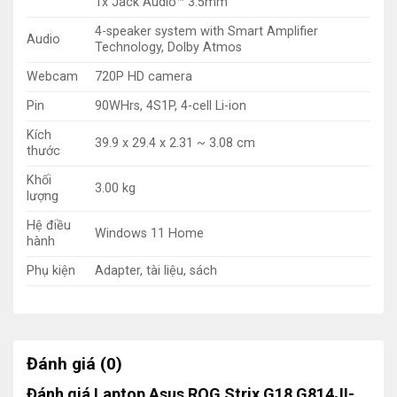
1x Jack Audio™ 3.5mm
4-speaker system with Smart Amplifier
Audio
Technology, Dolby Atmos
Webcam
720P HD camera
Pin
90WHrs, 4S1P, 4-cell Li-ion
Kích
39.9 x 29.4 x 2.31 ~ 3.08 cm
thước
Khối
3.00 kg
lượng
Hệ điều
Windows 11 Home
hành
Phụ kiện
Adapter, tài liệu, sách
Đánh giá (0)
Đánh giá Laptop Asus ROG Strix G18 G814JI-