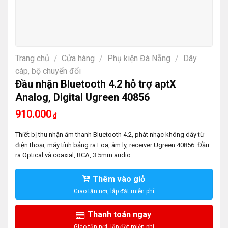
Trang chủ
/
Cửa hàng
/
Phụ kiện Đà Nẵng
/
Dây
cáp, bộ chuyển đổi
Đầu nhận Bluetooth 4.2 hỗ trợ aptX
Analog, Digital Ugreen 40856
910.000
₫
Thiết bị thu nhận âm thanh Bluetooth 4.2, phát nhạc không dây từ
điện thoại, máy tính bảng ra Loa, âm ly, receiver Ugreen 40856. Đầu
ra Optical và coaxial, RCA, 3.5mm audio
Thêm vào giỏ
Thanh toán ngay