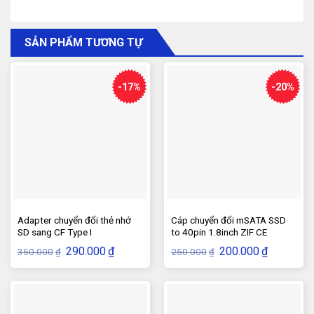
SẢN PHẨM TƯƠNG TỰ
-17%
-20%
Adapter chuyển đổi thẻ nhớ
Cáp chuyển đổi mSATA SSD
SD sang CF Type I
to 40pin 1.8inch ZIF CE
Giá
Giá
Giá
Giá
290.000
₫
200.000
₫
350.000
250.000
₫
₫
gốc
hiện
gốc
hiện
là:
tại
là:
tại
350.000₫.
là:
250.000₫.
là:
290.000₫.
200.000₫.