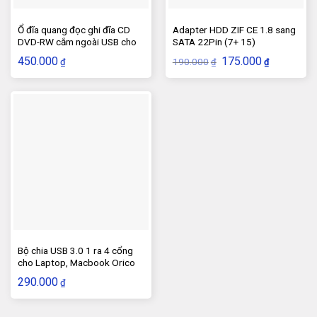
Ổ đĩa quang đọc ghi đĩa CD
Adapter HDD ZIF CE 1.8 sang
DVD-RW cắm ngoài USB cho
SATA 22Pin (7+ 15)
Laptop, PC
Giá
Giá
450.000
175.000
190.000
₫
₫
₫
gốc
hiện
là:
tại
190.000₫.
là:
175.000₫.
Bộ chia USB 3.0 1 ra 4 cổng
cho Laptop, Macbook Orico
có công tắc
290.000
₫