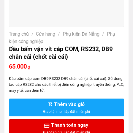
Trang chủ
/
Cửa hàng
/
Phụ kiện Đà Nẵng
/
Phụ
kiện công nghiệp
Đầu bấm vặn vít cáp COM, RS232, DB9
chân cái (chốt cài cái)
65.000
₫
Đầu bấm cáp com DB9 RS232 DB9 chân cái (chốt cài cái). Sử dụng
tạo cáp RS232 cho các thiết bị điện công nghiệp, truyền thông, PLC,
máy y tế, cân điện tử.
Thêm vào giỏ
Thanh toán ngay