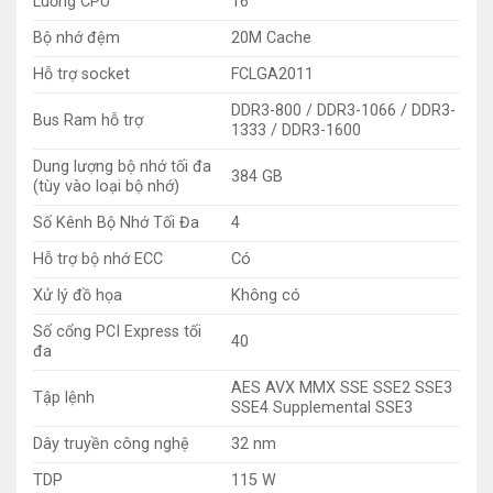
Luồng CPU
16
Bộ nhớ đệm
20M Cache
Hỗ trợ socket
FCLGA2011
DDR3-800 / DDR3-1066 / DDR3-
Bus Ram hỗ trợ
1333 / DDR3-1600
Dung lượng bộ nhớ tối đa
384 GB
(tùy vào loại bộ nhớ)
Số Kênh Bộ Nhớ Tối Đa
4
Hỗ trợ bộ nhớ ECC
Có
Xử lý đồ họa
Không có
Số cổng PCI Express tối
40
đa
AES AVX MMX SSE SSE2 SSE3
Tập lệnh
SSE4 Supplemental SSE3
Dây truyền công nghệ
32 nm
TDP
115 W