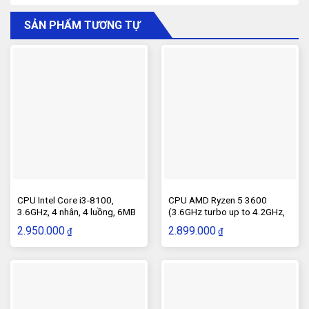
SẢN PHẨM TƯƠNG TỰ
CPU Intel Core i3-8100,
CPU AMD Ryzen 5 3600
3.6GHz, 4 nhân, 4 luồng, 6MB
(3.6GHz turbo up to 4.2GHz,
Cache, 65W
6 nhân 12 luồng, 35MB Cache,
2.950.000
2.899.000
₫
₫
65W) – Socket AMD AM4