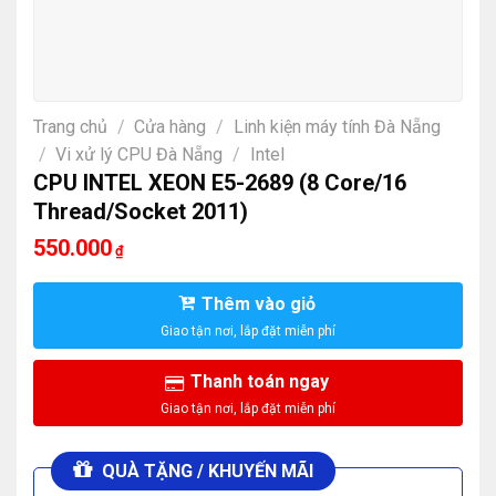
Trang chủ
/
Cửa hàng
/
Linh kiện máy tính Đà Nẵng
/
Vi xử lý CPU Đà Nẵng
/
Intel
CPU INTEL XEON E5-2689 (8 Core/16
Thread/Socket 2011)
550.000
₫
Thêm vào giỏ
Thanh toán ngay
QUÀ TẶNG / KHUYẾN MÃI