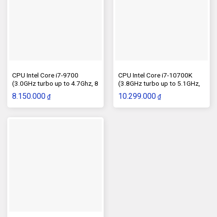
CPU Intel Core i7-9700
CPU Intel Core i7-10700K
(3.0GHz turbo up to 4.7Ghz, 8
(3.8GHz turbo up to 5.1GHz,
nhân 8 luồng, 12MB Cache,
8 nhân 16 luồng, 16MB Cache,
8.150.000
10.299.000
₫
₫
65W) – Socket Intel L
125W) – Socket Int