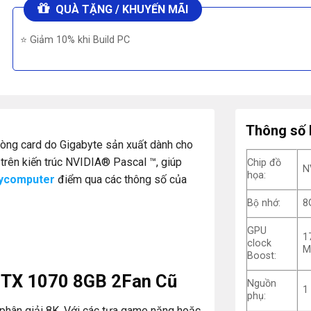
QUÀ TẶNG / KHUYẾN MÃI
⭐ Giảm 10% khi Build PC
Thông số 
dòng card do Gigabyte sản xuất dành cho
trên kiến trúc NVIDIA® Pascal ™, giúp
Chip đồ
N
họa:
ycomputer
điểm qua các thông số của
Bộ nhớ:
8
GPU
1
clock
M
Boost:
GTX 1070 8GB 2Fan Cũ
Nguồn
1
phụ:
 phân giải 8K. Với các tựa game nặng hoặc