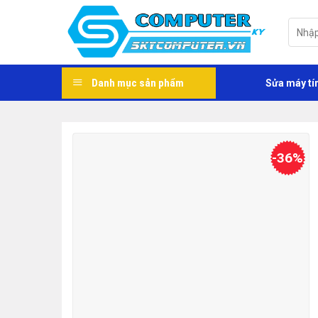
Skip
to
Tìm
kiếm:
content
Danh mục sản phẩm
Sửa máy tí
-36%