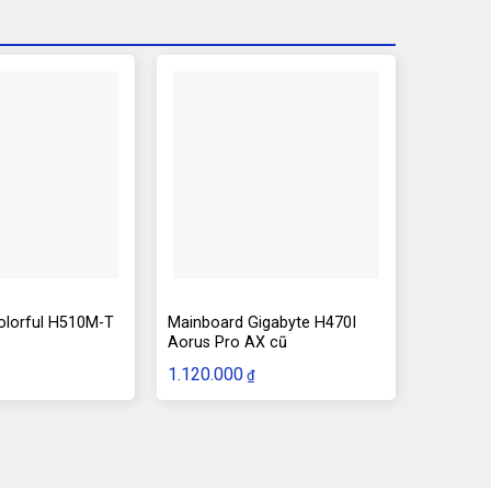
olorful H510M-T
Mainboard Gigabyte H470I
Aorus Pro AX cũ
1.120.000
₫