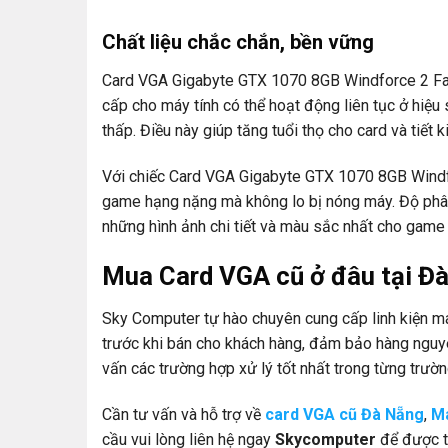
Chất liệu chắc chắn, bền vững
Card VGA Gigabyte GTX 1070 8GB Windforce 2 Fan 
cấp cho máy tính có thể hoạt động liên tục ở hiệu
thấp. Điều này giúp tăng tuổi thọ cho card và tiết
Với chiếc Card VGA Gigabyte GTX 1070 8GB Windfo
game hạng nặng mà không lo bị nóng máy. Độ phân
những hình ảnh chi tiết và màu sắc nhất cho game 
Mua Card VGA cũ ở đâu tại Đ
Sky Computer tự hào chuyên cung cấp linh kiện máy
trước khi bán cho khách hàng, đảm bảo hàng nguy
vấn các trường hợp xử lý tốt nhất trong từng trườn
Cần tư vấn và hỗ trợ về
card VGA cũ Đà Nẵng
,
Má
cầu vui lòng liên hệ ngay
Skycomputer
để được t