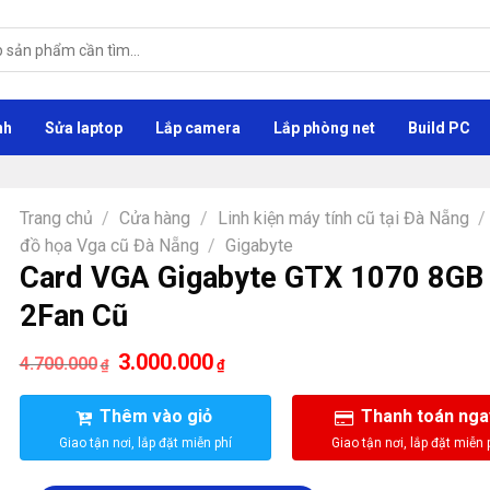
nh
Sửa laptop
Lắp camera
Lắp phòng net
Build PC
Trang chủ
/
Cửa hàng
/
Linh kiện máy tính cũ tại Đà Nẵng
/
đồ họa Vga cũ Đà Nẵng
/
Gigabyte
Card VGA Gigabyte GTX 1070 8GB
2Fan Cũ
Giá
3.000.000
Giá
4.700.000
₫
₫
gốc
hiện
là:
tại
4.700.000₫.
là:
Thêm vào giỏ
Thanh toán nga
3.000.000₫.