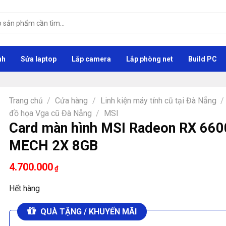
nh
Sửa laptop
Lắp camera
Lắp phòng net
Build PC
Trang chủ
/
Cửa hàng
/
Linh kiện máy tính cũ tại Đà Nẵng
/
đồ họa Vga cũ Đà Nẵng
/
MSI
Card màn hình MSI Radeon RX 660
MECH 2X 8GB
4.700.000
₫
Hết hàng
QUÀ TẶNG / KHUYẾN MÃI