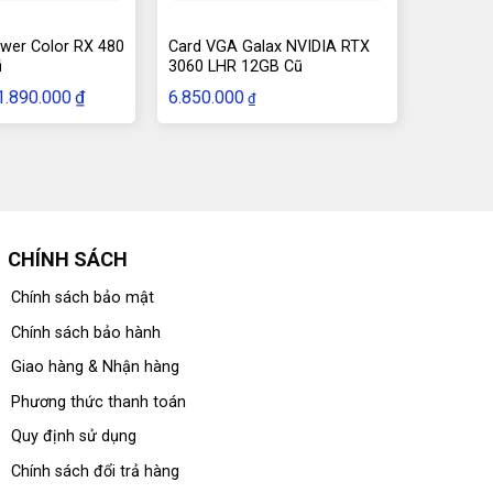
wer Color RX 480
Card VGA Galax NVIDIA RTX
ũ
3060 LHR 12GB Cũ
Giá
Giá
1.890.000
₫
6.850.000
₫
gốc
hiện
à:
tại
2.490.000₫.
là:
1.890.000₫.
CHÍNH SÁCH
Chính sách bảo mật
Chính sách bảo hành
Giao hàng & Nhận hàng
Phương thức thanh toán
Quy định sử dụng
Chính sách đổi trả hàng