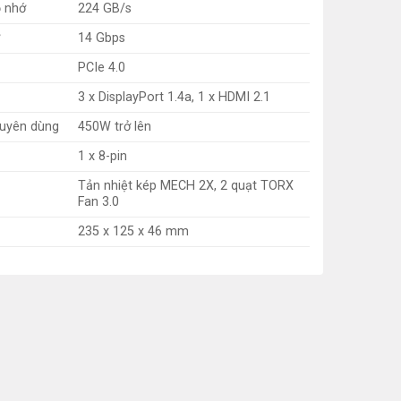
ộ nhớ
224 GB/s
14 Gbps
PCIe 4.0
3 x DisplayPort 1.4a, 1 x HDMI 2.1
huyên dùng
450W trở lên
1 x 8-pin
Tản nhiệt kép MECH 2X, 2 quạt TORX
Fan 3.0
235 x 125 x 46 mm