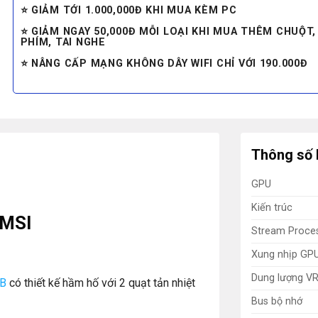
⭐ GIẢM TỚI 1.000,000Đ KHI MUA KÈM PC
⭐ GIẢM NGAY 50,000Đ MỖI LOẠI KHI MUA THÊM CHUỘT,
PHÍM, TAI NGHE
⭐ NÂNG CẤP MẠNG KHÔNG DÂY WIFI CHỈ VỚI 190.000Đ
Thông số 
GPU
Kiến trúc
 MSI
Stream Proce
Xung nhịp GP
Dung lượng V
GB
có thiết kế hầm hố với 2 quạt tản nhiệt
Bus bộ nhớ