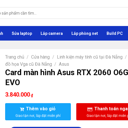
nh
Sửa laptop
Lắp camera
Lắp phòng net
Build PC
Trang chủ
/
Cửa hàng
/
Linh kiện máy tính cũ tại Đà Nẵng
/
đồ họa Vga cũ Đà Nẵng
/
Asus
Card màn hình Asus RTX 2060 O6
EVO
3.840.000
₫
Thêm vào giỏ
Thanh toán nga