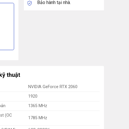
Bảo hành tại nhà.
kỹ thuật
NVIDIA GeForce RTX 2060
1920
bản
1365 MHz
st (OC
1785 MHz