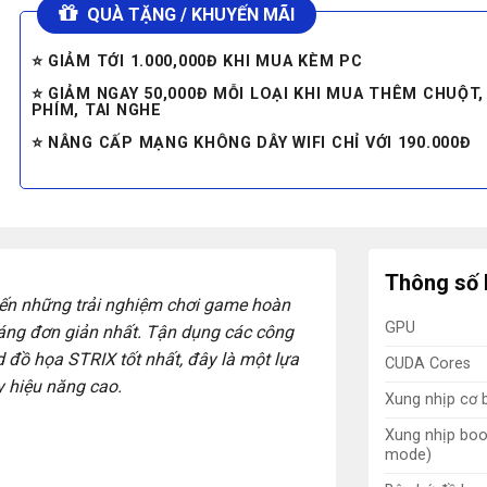
QUÀ TẶNG / KHUYẾN MÃI
⭐ GIẢM TỚI 1.000,000Đ KHI MUA KÈM PC
⭐ GIẢM NGAY 50,000Đ MỖI LOẠI KHI MUA THÊM CHUỘT,
PHÍM, TAI NGHE
⭐ NÂNG CẤP MẠNG KHÔNG DÂY WIFI CHỈ VỚI 190.000Đ
Thông số 
n những trải nghiệm chơi game hoàn
GPU
 dáng đơn giản nhất. Tận dụng các công
d đồ họa STRIX tốt nhất, đây là một lựa
CUDA Cores
 hiệu năng cao.
Xung nhịp cơ 
Xung nhịp boo
mode)