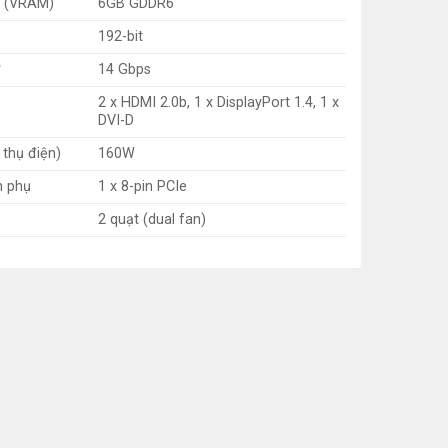
a (VRAM)
6GB GDDR6
192-bit
14 Gbps
2 x HDMI 2.0b, 1 x DisplayPort 1.4, 1 x
DVI-D
 thụ điện)
160W
n phụ
1 x 8-pin PCIe
2 quạt (dual fan)