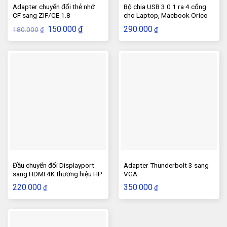
Adapter chuyển đổi thẻ nhớ
Bộ chia USB 3.0 1 ra 4 cổng
CF sang ZIF/CE 1.8
cho Laptop, Macbook Orico
có công tắc
Giá
Giá
150.000
₫
290.000
180.000
₫
₫
gốc
hiện
là:
tại
180.000₫.
là:
150.000₫.
Đầu chuyển đổi Displayport
Adapter Thunderbolt 3 sang
sang HDMI 4K thương hiệu HP
VGA
220.000
350.000
₫
₫