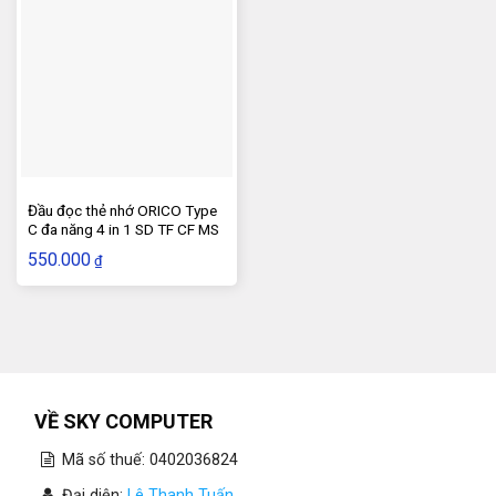
Đầu đọc thẻ nhớ ORICO Type
C đa năng 4 in 1 SD TF CF MS
550.000
₫
VỀ SKY COMPUTER
Mã số thuế: 0402036824
Đại diện:
Lê Thanh Tuấn